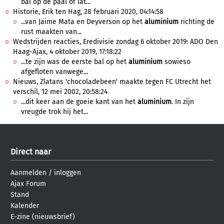
bal op de paal of lat...
Historie, Erik ten Hag, 28 februari 2020, 04:14:58
...van Jaime Mata en Deyverson op het
aluminium
richting de
rust maakten van...
Wedstrijden reacties, Eredivisie zondag 6 oktober 2019: ADO Den
Haag-Ajax, 4 oktober 2019, 17:18:22
...te zijn was de eerste bal op het
aluminium
sowieso
afgefloten vanwege...
Nieuws, Zlatans 'chocoladebeen' maakte tegen FC Utrecht het
verschil, 12 mei 2002, 20:58:24
...dit keer aan de goeie kant van het
aluminium
. In zijn
vreugde trok hij het...
Direct naar
Aanmelden
/
inloggen
Ajax Forum
Stand
Kalender
E-zine (nieuwsbrief)