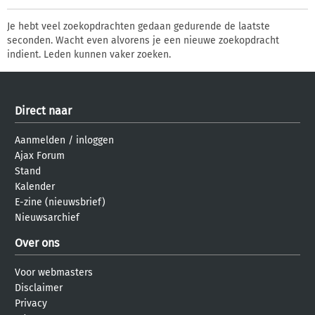
Je hebt veel zoekopdrachten gedaan gedurende de laatste
seconden. Wacht even alvorens je een nieuwe zoekopdracht
indient. Leden kunnen vaker zoeken.
Direct naar
Aanmelden
/
inloggen
Ajax Forum
Stand
Kalender
E-zine (nieuwsbrief)
Nieuwsarchief
Over ons
Voor webmasters
Disclaimer
Privacy