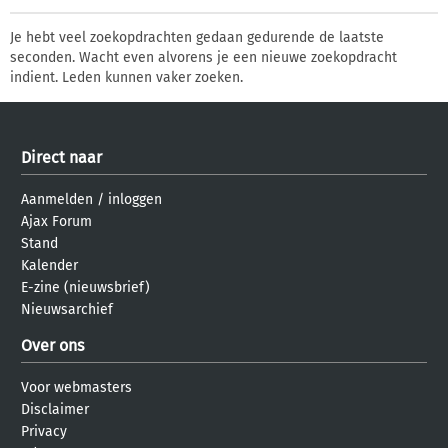
Je hebt veel zoekopdrachten gedaan gedurende de laatste
seconden. Wacht even alvorens je een nieuwe zoekopdracht
indient. Leden kunnen vaker zoeken.
Direct naar
Aanmelden
/
inloggen
Ajax Forum
Stand
Kalender
E-zine (nieuwsbrief)
Nieuwsarchief
Over ons
Voor webmasters
Disclaimer
Privacy