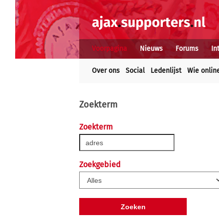
Voorpagina
Nieuws
Forums
In
Over ons
Social
Ledenlijst
Wie onlin
Zoekterm
Zoekterm
Zoekgebied