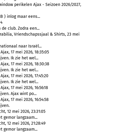
window perikelen Ajax - Seizoen 2026/2027,
B ) inlog maar eens...
04
de club. Zodra een...
abilia, Vriendschapssjaal & Shirts, 23 mei
rnationaal naar Israël...
jax, 17 mei 2026, 18:35:05
jven. Ik zie het wel...
Ajax, 17 mei 2026, 18:30:38
jven. Ik zie het wel...
jax, 17 mei 2026, 17:45:20
jven. Ik zie het wel...
jax, 17 mei 2026, 16:56:18
jven. Ajax wint po...
jax, 17 mei 2026, 16:54:58
ijven.
ht, 12 mei 2026, 23:31:05
t gemor langzaam...
ht, 12 mei 2026, 21:28:49
t gemor langzaam...