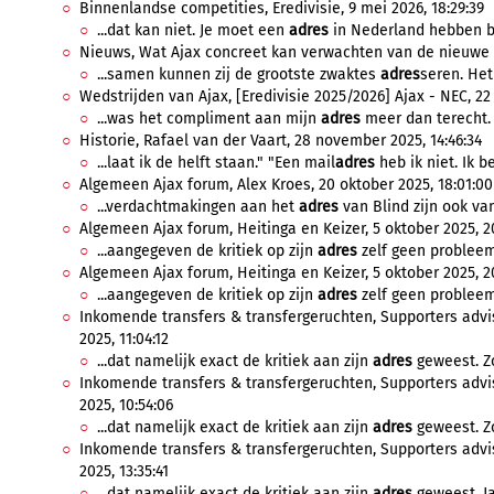
Binnenlandse competities, Eredivisie, 9 mei 2026, 18:29:39
...dat kan niet. Je moet een
adres
in Nederland hebben bi
Nieuws, Wat Ajax concreet kan verwachten van de nieuwe sp
...samen kunnen zij de grootste zwaktes
adres
seren. Het
Wedstrijden van Ajax, [Eredivisie 2025/2026] Ajax - NEC, 22 
...was het compliment aan mijn
adres
meer dan terecht. 
Historie, Rafael van der Vaart, 28 november 2025, 14:46:34
...laat ik de helft staan." "Een mail
adres
heb ik niet. Ik be
Algemeen Ajax forum, Alex Kroes, 20 oktober 2025, 18:01:00
...verdachtmakingen aan het
adres
van Blind zijn ook van
Algemeen Ajax forum, Heitinga en Keizer, 5 oktober 2025, 20
...aangegeven de kritiek op zijn
adres
zelf geen probleem 
Algemeen Ajax forum, Heitinga en Keizer, 5 oktober 2025, 20
...aangegeven de kritiek op zijn
adres
zelf geen probleem 
Inkomende transfers & transfergeruchten, Supporters advis
2025, 11:04:12
...dat namelijk exact de kritiek aan zijn
adres
geweest. Zo
Inkomende transfers & transfergeruchten, Supporters advis
2025, 10:54:06
...dat namelijk exact de kritiek aan zijn
adres
geweest. Zo
Inkomende transfers & transfergeruchten, Supporters advis
2025, 13:35:41
...dat namelijk exact de kritiek aan zijn
adres
geweest. Ja,