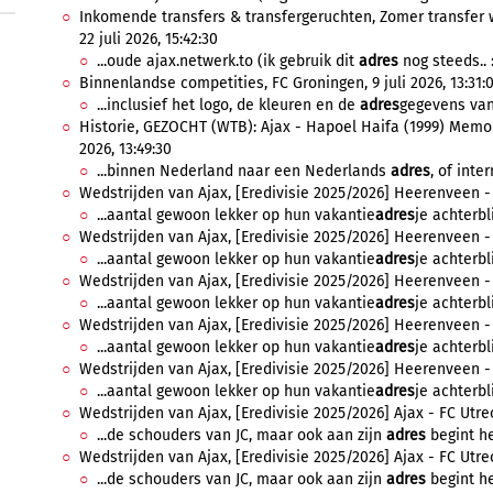
Inkomende transfers & transfergeruchten, Zomer transfer 
22 juli 2026, 15:42:30
...oude ajax.netwerk.to (ik gebruik dit
adres
nog steeds.. :
Binnenlandse competities, FC Groningen, 9 juli 2026, 13:31:
...inclusief het logo, de kleuren en de
adres
gegevens van 
Historie, GEZOCHT (WTB): Ajax - Hapoel Haifa (1999) Memor
2026, 13:49:30
...binnen Nederland naar een Nederlands
adres
, of inte
Wedstrijden van Ajax, [Eredivisie 2025/2026] Heerenveen - A
...aantal gewoon lekker op hun vakantie
adres
je achterbli
Wedstrijden van Ajax, [Eredivisie 2025/2026] Heerenveen - 
...aantal gewoon lekker op hun vakantie
adres
je achterbli
Wedstrijden van Ajax, [Eredivisie 2025/2026] Heerenveen - A
...aantal gewoon lekker op hun vakantie
adres
je achterbli
Wedstrijden van Ajax, [Eredivisie 2025/2026] Heerenveen - A
...aantal gewoon lekker op hun vakantie
adres
je achterbli
Wedstrijden van Ajax, [Eredivisie 2025/2026] Heerenveen - A
...aantal gewoon lekker op hun vakantie
adres
je achterbl
Wedstrijden van Ajax, [Eredivisie 2025/2026] Ajax - FC Utrec
...de schouders van JC, maar ook aan zijn
adres
begint he
Wedstrijden van Ajax, [Eredivisie 2025/2026] Ajax - FC Utrec
...de schouders van JC, maar ook aan zijn
adres
begint he