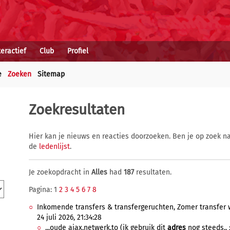
teractief
Club
Profiel
e
Zoeken
Sitemap
Zoekresultaten
Hier kan je nieuws en reacties doorzoeken. Ben je op zoek na
de
ledenlijst
.
Je zoekopdracht in
Alles
had
187
resultaten.
Pagina: 1
2
3
4
5
6
7
8
Inkomende transfers & transfergeruchten, Zomer transfer 
24 juli 2026, 21:34:28
...oude ajax.netwerk.to (ik gebruik dit
adres
nog steeds.. :