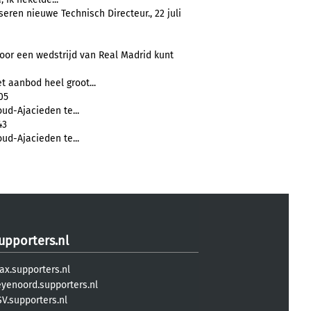
eren nieuwe Technisch Directeur., 22 juli
voor een wedstrijd van Real Madrid kunt
 aanbod heel groot...
05
oud-Ajacieden te...
43
oud-Ajacieden te...
upporters.nl
ax.supporters.nl
eyenoord.supporters.nl
V.supporters.nl