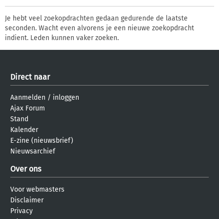
Je hebt veel zoekopdrachten gedaan gedurende de laatste
seconden. Wacht even alvorens je een nieuwe zoekopdracht
indient. Leden kunnen vaker zoeken.
Direct naar
Aanmelden
/
inloggen
Ajax Forum
Stand
Kalender
E-zine (nieuwsbrief)
Nieuwsarchief
Over ons
Voor webmasters
Disclaimer
Privacy