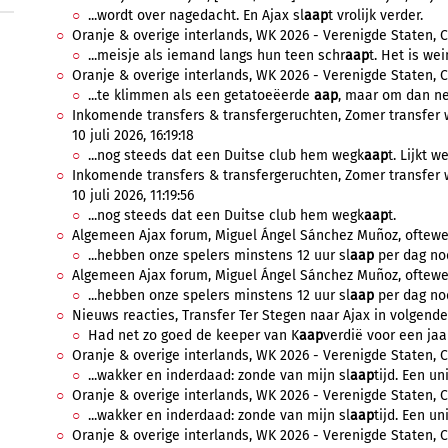
...wordt over nagedacht. En Ajax sl
aap
t vrolijk verder.
Oranje & overige interlands, WK 2026 - Verenigde Staten, Ca
...meisje als iemand langs hun teen schr
aap
t. Het is wei
Oranje & overige interlands, WK 2026 - Verenigde Staten, Ca
...te klimmen als een getatoeëerde
aap
, maar om dan ne
Inkomende transfers & transfergeruchten, Zomer transfer 
10 juli 2026, 16:19:18
...nog steeds dat een Duitse club hem wegk
aap
t. Lijkt w
Inkomende transfers & transfergeruchten, Zomer transfer 
10 juli 2026, 11:19:56
...nog steeds dat een Duitse club hem wegk
aap
t.
Algemeen Ajax forum, Miguel Ángel Sánchez Muñoz, oftewel M
...hebben onze spelers minstens 12 uur sl
aap
per dag nod
Algemeen Ajax forum, Miguel Ángel Sánchez Muñoz, oftewel M
...hebben onze spelers minstens 12 uur sl
aap
per dag nod
Nieuws reacties, Transfer Ter Stegen naar Ajax in volgende f
Had net zo goed de keeper van K
aap
verdië voor een jaar
Oranje & overige interlands, WK 2026 - Verenigde Staten, C
...wakker en inderdaad: zonde van mijn sl
aap
tijd. Een un
Oranje & overige interlands, WK 2026 - Verenigde Staten, C
...wakker en inderdaad: zonde van mijn sl
aap
tijd. Een un
Oranje & overige interlands, WK 2026 - Verenigde Staten, C