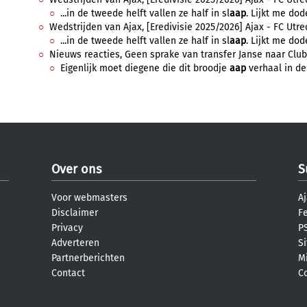
...in de tweede helft vallen ze half in sl
aap
. Lijkt me dod
Wedstrijden van Ajax, [Eredivisie 2025/2026] Ajax - FC Utrec
...in de tweede helft vallen ze half in sl
aap
. Lijkt me dod
Nieuws reacties, Geen sprake van transfer Janse naar Club B
Eigenlijk moet diegene die dit broodje
aap
verhaal in de 
Over ons
S
Voor webmasters
Aj
Disclaimer
F
Privacy
PS
Adverteren
S
Partnerberichten
M
Contact
C