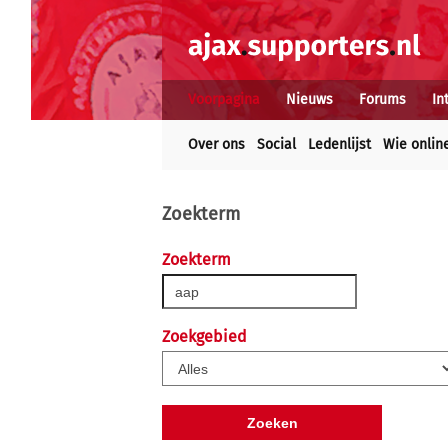
Voorpagina
Nieuws
Forums
In
Over ons
Social
Ledenlijst
Wie onlin
Zoekterm
Zoekterm
Zoekgebied