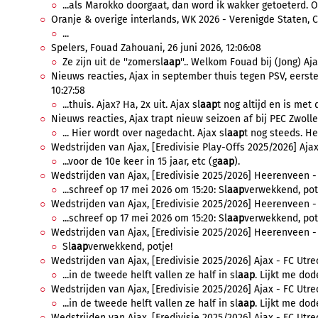
...als Marokko doorgaat, dan word ik wakker getoeterd. Of 
Oranje & overige interlands, WK 2026 - Verenigde Staten, C
...
Spelers, Fouad Zahouani, 26 juni 2026, 12:06:08
Ze zijn uit de ''zomersl
aap
''.. Welkom Fouad bij (Jong) Ajax
Nieuws reacties, Ajax in september thuis tegen PSV, eerste
10:27:58
...thuis. Ajax? Ha, 2x uit. Ajax sl
aap
t nog altijd en is met 
Nieuws reacties, Ajax trapt nieuw seizoen af bij PEC Zwolle,
... Hier wordt over nagedacht. Ajax sl
aap
t nog steeds. Her
Wedstrijden van Ajax, [Eredivisie Play-Offs 2025/2026] Ajax 
...voor de 10e keer in 15 jaar, etc (g
aap
).
Wedstrijden van Ajax, [Eredivisie 2025/2026] Heerenveen - A
...schreef op 17 mei 2026 om 15:20: Sl
aap
verwekkend, potj
Wedstrijden van Ajax, [Eredivisie 2025/2026] Heerenveen - A
...schreef op 17 mei 2026 om 15:20: Sl
aap
verwekkend, potj
Wedstrijden van Ajax, [Eredivisie 2025/2026] Heerenveen - A
Sl
aap
verwekkend, potje!
Wedstrijden van Ajax, [Eredivisie 2025/2026] Ajax - FC Utrec
...in de tweede helft vallen ze half in sl
aap
. Lijkt me dod
Wedstrijden van Ajax, [Eredivisie 2025/2026] Ajax - FC Utrec
...in de tweede helft vallen ze half in sl
aap
. Lijkt me dod
Wedstrijden van Ajax, [Eredivisie 2025/2026] Ajax - FC Utrec