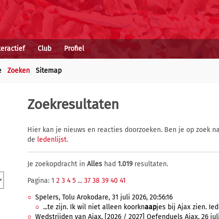
teractief
Club
Profiel
e
Zoeken
Sitemap
Zoekresultaten
Hier kan je nieuws en reacties doorzoeken. Ben je op zoek na
de
ledenlijst
.
Je zoekopdracht in
Alles
had
1.019
resultaten.
Pagina: 1
2
3
4
5
...
37
38
39
40
41
Spelers, Tolu Arokodare, 31 juli 2026, 20:56:16
...te zijn. Ik wil niet alleen koorkn
aap
jes bij Ajax zien. Ie
Wedstrijden van Ajax, [2026 / 2027] Oefenduels Ajax, 26 juli