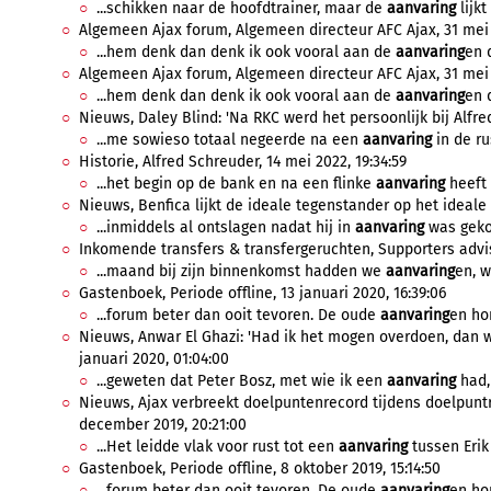
...schikken naar de hoofdtrainer, maar de
aanvaring
lijkt
Algemeen Ajax forum, Algemeen directeur AFC Ajax, 31 mei 2
...hem denk dan denk ik ook vooral aan de
aanvaring
en 
Algemeen Ajax forum, Algemeen directeur AFC Ajax, 31 mei 2
...hem denk dan denk ik ook vooral aan de
aanvaring
en 
Nieuws, Daley Blind: 'Na RKC werd het persoonlijk bij Alfred
...me sowieso totaal negeerde na een
aanvaring
in de ru
Historie, Alfred Schreuder, 14 mei 2022, 19:34:59
...het begin op de bank en na een flinke
aanvaring
heeft 
Nieuws, Benfica lijkt de ideale tegenstander op het ideale 
...inmiddels al ontslagen nadat hij in
aanvaring
was geko
Inkomende transfers & transfergeruchten, Supporters advis
...maand bij zijn binnenkomst hadden we
aanvaring
en, w
Gastenboek, Periode offline, 13 januari 2020, 16:39:06
...forum beter dan ooit tevoren. De oude
aanvaring
en hor
Nieuws, Anwar El Ghazi: 'Had ik het mogen overdoen, dan wa
januari 2020, 01:04:00
...geweten dat Peter Bosz, met wie ik een
aanvaring
had,
Nieuws, Ajax verbreekt doelpuntenrecord tijdens doelpuntri
december 2019, 20:21:00
...Het leidde vlak voor rust tot een
aanvaring
tussen Erik 
Gastenboek, Periode offline, 8 oktober 2019, 15:14:50
...forum beter dan ooit tevoren. De oude
aanvaring
en hor