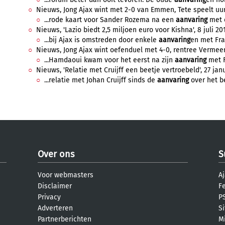
Nieuws, Jong Ajax wint met 2-0 van Emmen, Tete speelt uur 
...rode kaart voor Sander Rozema na een
aanvaring
met d
Nieuws, 'Lazio biedt 2,5 miljoen euro voor Kishna', 8 juli 201
...bij Ajax is omstreden door enkele
aanvaring
en met Fran
Nieuws, Jong Ajax wint oefenduel met 4-0, rentree Vermeer,
...Hamdaoui kwam voor het eerst na zijn
aanvaring
met F
Nieuws, 'Relatie met Cruijff een beetje vertroebeld', 27 janu
...relatie met Johan Cruijff sinds de
aanvaring
over het be
Over ons
S
Voor webmasters
Aj
Disclaimer
F
Privacy
PS
Adverteren
S
Partnerberichten
M