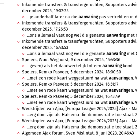
Inkomende transfers & transfergeruchten, Supporters advi
december 2025, 19:02:25
...je anderhalf later na die
aanvaring
pas vertrekt en in d
Inkomende transfers & transfergeruchten, Supporters advi
december 2025, 17:26:53
...ons allemaal vast nog wel die genante
aanvaring
met C
Inkomende transfers & transfergeruchten, Supporters advi
december 2025, 16:43:53
...ons allemaal vast nog wel die genante
aanvaring
met C
Spelers, Wout Weghorst, 9 december 2025, 15:43:36
...geven) als het daadwerkelijk tot een
aanvaring
komt.
Spelers, Remko Pasveer, 5 december 2024, 18:00:30
...met een rode kaart weggestuurd na wat
aanvaring
en. 
Spelers, Remko Pasveer, 5 december 2024, 16:51:17
...met een rode kaart weggestuurd na wat
aanvaring
en. 
Spelers, Remko Pasveer, 5 december 2024, 16:43:49
...met een rode kaart weggestuurd na wat
aanvaring
en. 
Wedstrijden van Ajax, [Europa League 2024/2025] Ajax - Mac
...erg dom zijn als Halsema die demonstratie toe staat. 
Wedstrijden van Ajax, [Europa League 2024/2025] Ajax - Ma
...erg dom zijn als Halsema die demonstratie toe staat. 
Algemeen Ajax forum, Sven Mislintat, 8 juni 2023, 20:46:43