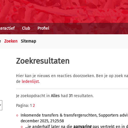
teractief
Club
Profiel
e
Zoeken
Sitemap
Zoekresultaten
Hier kan je nieuws en reacties doorzoeken. Ben je op zoek na
de
ledenlijst
.
Je zoekopdracht in
Alles
had
31
resultaten.
Pagina: 1
2
Inkomende transfers & transfergeruchten, Supporters advi
december 2025, 21:25:58
...je anderhalf later na die
aanvaring
pas vertrekt en in d