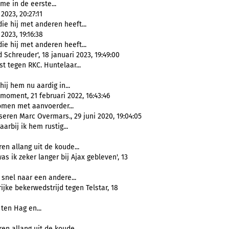
 me in de eerste...
023, 20:27:11
die hij met anderen heeft...
023, 19:16:38
die hij met anderen heeft...
 Schreuder', 18 januari 2023, 19:49:00
st tegen RKC. Huntelaar...
hij hem nu aardig in...
moment, 21 februari 2022, 16:43:46
men met aanvoerder...
eren Marc Overmars., 29 juni 2020, 19:04:05
aarbij ik hem rustig...
en allang uit de koude...
s ik zeker langer bij Ajax gebleven', 13
 snel naar een andere...
jke bekerwedstrijd tegen Telstar, 18
ten Hag en...
en allang uit de koude...