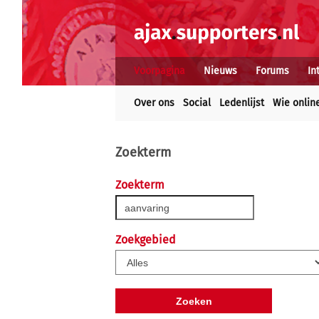
Voorpagina
Nieuws
Forums
In
Over ons
Social
Ledenlijst
Wie onlin
Zoekterm
Zoekterm
Zoekgebied