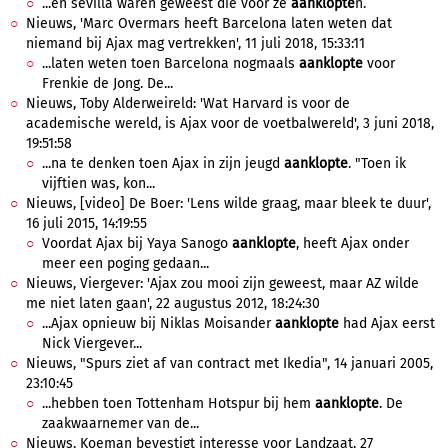
...en sevilla waren geweest die voor ze
aanklopte
n.
Nieuws, 'Marc Overmars heeft Barcelona laten weten dat
niemand bij Ajax mag vertrekken', 11 juli 2018, 15:33:11
...laten weten toen Barcelona nogmaals
aanklopte
voor
Frenkie de Jong. De...
Nieuws, Toby Alderweireld: 'Wat Harvard is voor de
academische wereld, is Ajax voor de voetbalwereld', 3 juni 2018,
19:51:58
...na te denken toen Ajax in zijn jeugd
aanklopte
. "Toen ik
vijftien was, kon...
Nieuws, [video] De Boer: 'Lens wilde graag, maar bleek te duur',
16 juli 2015, 14:19:55
Voordat Ajax bij Yaya Sanogo
aanklopte
, heeft Ajax onder
meer een poging gedaan...
Nieuws, Viergever: 'Ajax zou mooi zijn geweest, maar AZ wilde
me niet laten gaan', 22 augustus 2012, 18:24:30
...Ajax opnieuw bij Niklas Moisander
aanklopte
had Ajax eerst
Nick Viergever...
Nieuws, "Spurs ziet af van contract met Ikedia", 14 januari 2005,
23:10:45
...hebben toen Tottenham Hotspur bij hem
aanklopte
. De
zaakwaarnemer van de...
Nieuws, Koeman bevestigt interesse voor Landzaat, 27