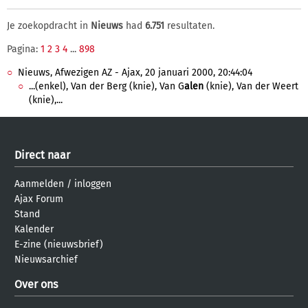
Je zoekopdracht in
Nieuws
had
6.751
resultaten.
Pagina:
1
2
3
4
...
898
Nieuws, Afwezigen AZ - Ajax, 20 januari 2000, 20:44:04
...(enkel), Van der Berg (knie), Van G
alen
(knie), Van der Weert
(knie),...
Direct naar
Aanmelden
/
inloggen
Ajax Forum
Stand
Kalender
E-zine (nieuwsbrief)
Nieuwsarchief
Over ons