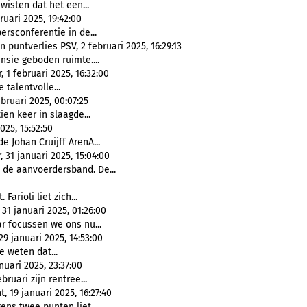
 wisten dat het een...
uari 2025, 19:42:00
ersconferentie in de...
 puntverlies PSV, 2 februari 2025, 16:29:13
nsie geboden ruimte....
 1 februari 2025, 16:32:00
 talentvolle...
bruari 2025, 00:07:25
en keer in slaagde...
025, 15:52:50
de Johan Cruijff ArenA...
 31 januari 2025, 15:04:00
de aanvoerdersband. De...
 Farioli liet zich...
31 januari 2025, 01:26:00
ar focussen we ons nu...
29 januari 2025, 14:53:00
e weten dat...
nuari 2025, 23:37:00
bruari zijn rentree...
, 19 januari 2025, 16:27:40
ens twee punten liet...