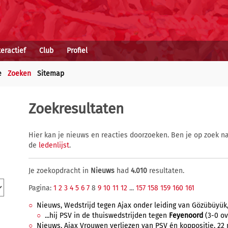
teractief
Club
Profiel
e
Zoeken
Sitemap
Zoekresultaten
Hier kan je nieuws en reacties doorzoeken. Ben je op zoek na
de
ledenlijst
.
Je zoekopdracht in
Nieuws
had
4.010
resultaten.
Pagina:
1
2
3
4
5
6
7
8
9
10
11
12
...
157
158
159
160
161
Nieuws, Wedstrijd tegen Ajax onder leiding van Gözübüyük, 
...hij PSV in de thuiswedstrijden tegen
Feyenoord
(3-0 ov
Nieuws, Ajax Vrouwen verliezen van PSV én koppositie, 22 