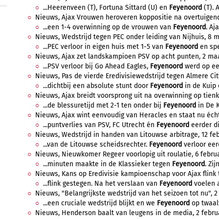
...Heerenveen (T), Fortuna Sittard (U) en
Feyenoord
(T). 
Nieuws, Ajax Vrouwen heroveren koppositie na overtuigende
...een 1-4 overwinning op de vrouwen van
Feyenoord
. Aj
Nieuws, Wedstrijd tegen PEC onder leiding van Nijhuis, 8 m
...PEC verloor in eigen huis met 1-5 van
Feyenoord
en spe
Nieuws, Ajax zet landskampioen PSV op acht punten, 2 maar
...PSV verloor bij Go Ahead Eagles,
Feyenoord
werd op een
Nieuws, Pas de vierde Eredivisiewedstrijd tegen Almere City
...dichtbij een absolute stunt door
Feyenoord
in de Kuip o
Nieuws, Ajax breidt voorsprong uit na overwinning op tienko
...de blessuretijd met 2-1 ten onder bij
Feyenoord
in De K
Nieuws, Ajax wint eenvoudig van Heracles en staat nu écht 
...puntverlies van PSV, FC Utrecht én
Feyenoord
eerder di
Nieuws, Wedstrijd in handen van Litouwse arbitrage, 12 febr
...van de Litouwse scheidsrechter.
Feyenoord
verloor eer
Nieuws, Nieuwkomer Regeer voorlopig uit roulatie, 6 februar
...minuten maakte in de Klassieker tegen
Feyenoord
. Zi
Nieuws, Kans op Eredivisie kampioenschap voor Ajax flink 
...flink gestegen. Na het verslaan van
Feyenoord
voelen a
Nieuws, "Belangrijkste wedstrijd van het seizoen tot nu", 2
...een cruciale wedstrijd blijkt en we
Feyenoord
op twaalf
Nieuws, Henderson baalt van leugens in de media, 2 februa