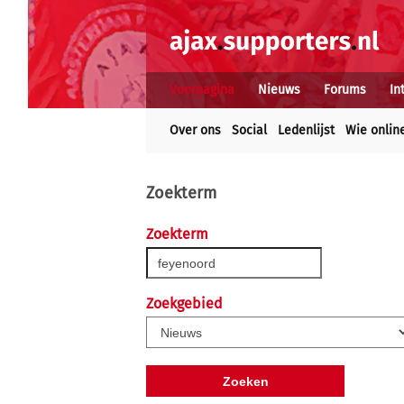
Voorpagina
Nieuws
Forums
In
Over ons
Social
Ledenlijst
Wie onlin
Zoekterm
Zoekterm
Zoekgebied