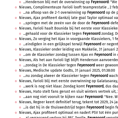
...Henderson blij met de overwinning op
Feyenoord
: "We
Nieuws, Complimenteuze Farioli looft teamprestatie , 2 febr
...na afloop van de 2-1 overwinning op
Feyenoord
op de p
Nieuws, Ajax profiteert dankzij late goal Taylor optimaal van
...springen met de zeeën van de door de
Feyenoord
-defe
Nieuws, Farioli haalt Bounida bij het eerste voor Klassieker,
...gehaald voor de Klassieker tegen
Feyenoord
zondag. De
Nieuws, Zo verging het Ajax in voorgaande Klassiekers, 1 fe
...eindigden in een gelijkspel terwijl
Feyenoord
er negenti
Nieuws, Klassieker onder leiding van Makkelie, 31 januari 2
...om de Klassieker zondag tussen Ajax en
Feyenoord
in 
Nieuws, Als het aan Farioli ligt blijft Henderson aanvoerder,
...zondag in De Klassieker tegen
Feyenoord
weer gewoon 
Nieuws, Medische update Godts, 31 januari 2025, 01:38:00
...nu zondag alweer de Klassieker tegen
Feyenoord
wacht.
Nieuws, Farioli blij met eerste overwinning op Galatasaray, 
...werk is nog niet klaar. Zondag komt
Feyenoord
, dus da
Nieuws, Hato stelt fans gerust en sluit winters vertrek uit, 
...aan nog niet vooruit te kijken naar
Feyenoord
: "Nee. W
Nieuws, Regeer keert definitief terug, tekent tot 2029, 24 ja
...is dat hij in de thuiswedstrijd tegen
Feyenoord
begin fe
Nieuws, Ajax profiteert optimaal en nadert PSV tot één punt
...al verrassend verloor bij PEC Zwolle,
Feyenoord
vervolg