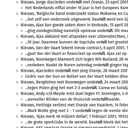
Nieuws, Jonge Ajacieden onde
ruit
met Oranje, 23 april 2001,
Het Nederlands elftal onder 16 jaar is het Europees Kam
Nieuws, 'Belgische bond onderzoekt status Mokoena en Culin
...het zelf een onderzoek uitgevoerd. Daa
ruit
werd een lij
Nieuws, Ajax kan goede zaken doen in Kerkrade, 15 april 200
...ging zondagmiddag namelijk opnieuw onde
ruit
. Dit maa
Nieuws, Ajax akkoord met afspraken over uitzendrechten, 7 a
...10 jaar. Daarmee kunnen de topclubs ve
ruit
het grootst
Nieuws, Van der Vaart tekent nieuw contract, 6 april 2001, 1
...gaat Van der Vaart er financieel op voo
ruit
. Ajax zal op
Nieuws, Noorwegen blameert zich tegen Wit-Rusland, 28 ma
...verkeken. Nadat de Noren zaterdag onde
ruit
gingen teg
Nieuws, Ajacieden onde
ruit
met Jong Oranje, 28 maart 2001
Cedric van der Gun en Rafael van der Vaart hebben dinsd
Nieuws, Bergdolmo met Noorwegen onde
ruit
, 24 maart 2001
...tegen Polen ging het met 2-3 onde
ruit
. Carew en Solskj
Nieuws, Andy v/d Meyde mist duel tegen FC Groningen, 4 ma
...aanvaller Blinker van de thuisclub onde
ruit
haalde.
Nieuws, Heitinga verliest met Oranje van Haarlem, 14 februa
...Mark Wotte ging met 2 - 1 onde
ruit
tegen de eerste divi
Nieuws, 'Ajax merk 46 miljoen dollar', 1 februari 2001, 19:13:
...de grote sportclubs in de wereld. Daa
ruit
bleek dat het 
Nieuws, HFC verslaat Oranje in nieuwjaarswedstrijd, 1 janua