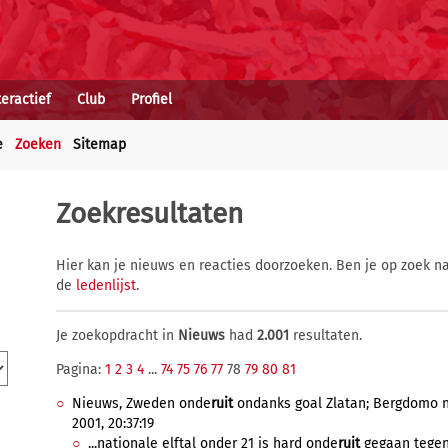
teractief
Club
Profiel
e
Zoeken
Sitemap
Zoekresultaten
Hier kan je nieuws en reacties doorzoeken. Ben je op zoek na
de
ledenlijst
.
Je zoekopdracht in
Nieuws
had
2.001
resultaten.
Pagina:
1
2
3
4
...
74
75
76
77
78
79
80
81
Nieuws, Zweden onde
ruit
ondanks goal Zlatan; Bergdomo ni
2001, 20:37:19
...nationale elftal onder 21 is hard onde
ruit
gegaan tegen 