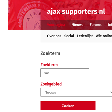
Voorpagina
Nieuws
Forums
In
Over ons
Social
Ledenlijst
Wie onlin
Zoekterm
Zoekterm
Zoekgebied