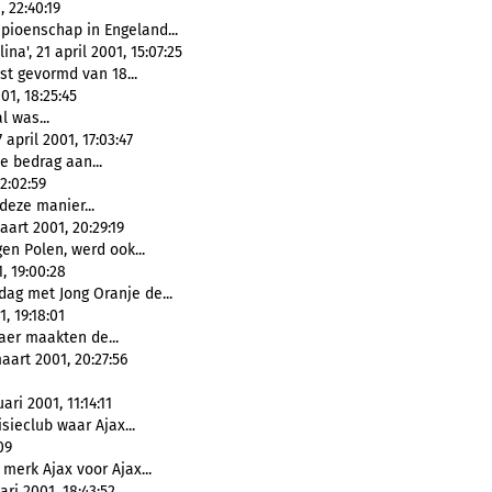
 22:40:19
pioenschap in Engeland...
a', 21 april 2001, 15:07:25
st gevormd van 18...
1, 18:25:45
l was...
pril 2001, 17:03:47
e bedrag aan...
2:02:59
 deze manier...
art 2001, 20:29:19
en Polen, werd ook...
, 19:00:28
ag met Jong Oranje de...
, 19:18:01
aer maakten de...
art 2001, 20:27:56
ri 2001, 11:14:11
sieclub waar Ajax...
09
merk Ajax voor Ajax...
ri 2001, 18:43:52