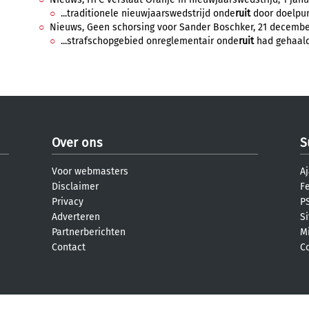
...traditionele nieuwjaarswedstrijd onde
ruit
door doelpun
Nieuws, Geen schorsing voor Sander Boschker, 21 december
...strafschopgebied onreglementair onde
ruit
had gehaald.
Over ons
S
Voor webmasters
Aj
Disclaimer
F
Privacy
PS
Adverteren
S
Partnerberichten
M
Contact
C