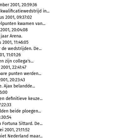
ber 2001, 20:59:36
alificatiewedstrijd in...
us 2001, 09:37:02
elpunten kwamen van...
2001, 20:04:08
jaar Arena.
 2001, 11:46:05
 de wedstrijden. De...
1, 11:01:26
zijn collega's...
2001, 22:41:47
are punten werden...
001, 20:23:43
. Ajax belandde...
6:00
n definitieve keuze...
:22:33
elden beide ploegen...
:30:54
 Fortuna Sittard. De...
 2001, 21:11:52
niet Nederland maar...