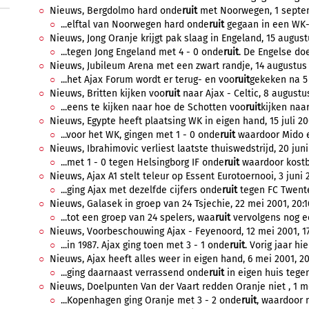
Nieuws, Bergdolmo hard onde
ruit
met Noorwegen, 1 septem
...elftal van Noorwegen hard onde
ruit
gegaan in een WK-kw
Nieuws, Jong Oranje krijgt pak slaag in Engeland, 15 august
...tegen Jong Engeland met 4 - 0 onde
ruit
. De Engelse do
Nieuws, Jubileum Arena met een zwart randje, 14 augustus 
...het Ajax Forum wordt er terug- en voo
ruit
gekeken na 5 
Nieuws, Britten kijken voo
ruit
naar Ajax - Celtic, 8 augustus
...eens te kijken naar hoe de Schotten voo
ruit
kijken naar
Nieuws, Egypte heeft plaatsing WK in eigen hand, 15 juli 200
...voor het WK, gingen met 1 - 0 onde
ruit
waardoor Mido en 
Nieuws, Ibrahimovic verliest laatste thuiswedstrijd, 20 juni 
...met 1 - 0 tegen Helsingborg IF onde
ruit
waardoor kostb
Nieuws, Ajax A1 stelt teleur op Essent Eurotoernooi, 3 juni 2
...ging Ajax met dezelfde cijfers onde
ruit
tegen FC Twente
Nieuws, Galasek in groep van 24 Tsjechie, 22 mei 2001, 20:1
...tot een groep van 24 spelers, waa
ruit
vervolgens nog ee
Nieuws, Voorbeschouwing Ajax - Feyenoord, 12 mei 2001, 17
...in 1987. Ajax ging toen met 3 - 1 onde
ruit
. Vorig jaar hi
Nieuws, Ajax heeft alles weer in eigen hand, 6 mei 2001, 20
...ging daarnaast verrassend onde
ruit
in eigen huis tegen
Nieuws, Doelpunten Van der Vaart redden Oranje niet , 1 mei
...Kopenhagen ging Oranje met 3 - 2 onde
ruit
, waardoor 