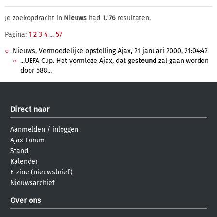
Je zoekopdracht in
Nieuws
had
1.176
resultaten.
Pagina:
1
2
3
4
...
57
Nieuws, Vermoedelijke opstelling Ajax, 21 januari 2000, 21:04:42
...UEFA Cup. Het vormloze Ajax, dat ges
teun
d zal gaan worden
door 588...
Direct naar
Aanmelden
/
inloggen
Ajax Forum
Stand
Kalender
E-zine (nieuwsbrief)
Nieuwsarchief
Over ons