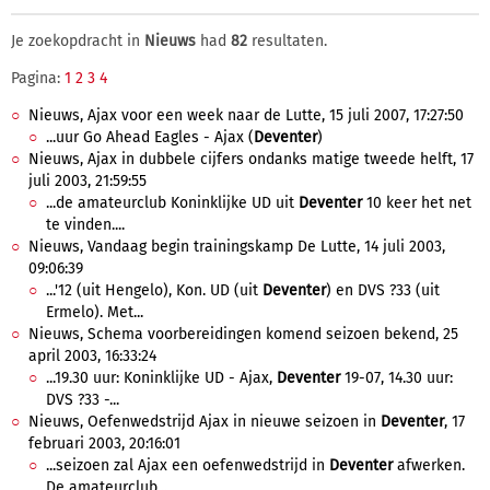
Je zoekopdracht in
Nieuws
had
82
resultaten.
Pagina:
1
2
3
4
Nieuws, Ajax voor een week naar de Lutte, 15 juli 2007, 17:27:50
...uur Go Ahead Eagles - Ajax (
Deventer
)
Nieuws, Ajax in dubbele cijfers ondanks matige tweede helft, 17
juli 2003, 21:59:55
...de amateurclub Koninklijke UD uit
Deventer
10 keer het net
te vinden....
Nieuws, Vandaag begin trainingskamp De Lutte, 14 juli 2003,
09:06:39
...'12 (uit Hengelo), Kon. UD (uit
Deventer
) en DVS ?33 (uit
Ermelo). Met...
Nieuws, Schema voorbereidingen komend seizoen bekend, 25
april 2003, 16:33:24
...19.30 uur: Koninklijke UD - Ajax,
Deventer
19-07, 14.30 uur:
DVS ?33 -...
Nieuws, Oefenwedstrijd Ajax in nieuwe seizoen in
Deventer
, 17
februari 2003, 20:16:01
...seizoen zal Ajax een oefenwedstrijd in
Deventer
afwerken.
De amateurclub...