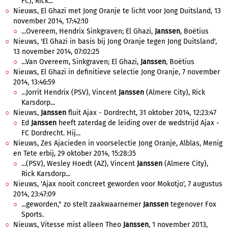
FC), Rick...
Nieuws, El Ghazi met Jong Oranje te licht voor Jong Duitsland, 13
november 2014, 17:42:10
...Overeem, Hendrix Sinkgraven; El Ghazi,
Janssen
, Boëtius
Nieuws, 'El Ghazi in basis bij Jong Oranje tegen Jong Duitsland',
13 november 2014, 07:02:25
...Van Overeem, Sinkgraven; El Ghazi,
Janssen
, Boëtius
Nieuws, El Ghazi in definitieve selectie Jong Oranje, 7 november
2014, 13:46:59
...Jorrit Hendrix (PSV), Vincent
Janssen
(Almere City), Rick
Karsdorp...
Nieuws,
Janssen
fluit Ajax - Dordrecht, 31 oktober 2014, 12:23:47
Ed
Janssen
heeft zaterdag de leiding over de wedstrijd Ajax -
FC Dordrecht. Hij...
Nieuws, Zes Ajacieden in voorselectie Jong Oranje, Alblas, Menig
en Tete erbij, 29 oktober 2014, 15:28:35
...(PSV), Wesley Hoedt (AZ), Vincent
Janssen
(Almere City),
Rick Karsdorp...
Nieuws, 'Ajax nooit concreet geworden voor Mokotjo', 7 augustus
2014, 23:47:09
...geworden," zo stelt zaakwaarnemer
Janssen
tegenover Fox
Sports.
Nieuws, Vitesse mist alleen Theo
Janssen
, 1 november 2013,