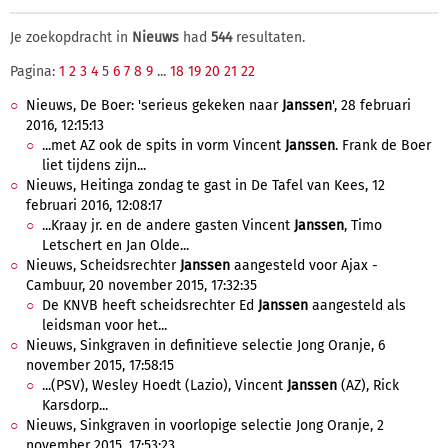
Je zoekopdracht in
Nieuws
had
544
resultaten.
Pagina:
1
2
3
4
5
6
7
8
9
...
18
19
20
21
22
Nieuws, De Boer: 'serieus gekeken naar
Janssen
', 28 februari
2016, 12:15:13
...met AZ ook de spits in vorm Vincent
Janssen
. Frank de Boer
liet tijdens zijn...
Nieuws, Heitinga zondag te gast in De Tafel van Kees, 12
februari 2016, 12:08:17
...Kraay jr. en de andere gasten Vincent
Janssen
, Timo
Letschert en Jan Olde...
Nieuws, Scheidsrechter
Janssen
aangesteld voor Ajax -
Cambuur, 20 november 2015, 17:32:35
De KNVB heeft scheidsrechter Ed
Janssen
aangesteld als
leidsman voor het...
Nieuws, Sinkgraven in definitieve selectie Jong Oranje, 6
november 2015, 17:58:15
...(PSV), Wesley Hoedt (Lazio), Vincent
Janssen
(AZ), Rick
Karsdorp...
Nieuws, Sinkgraven in voorlopige selectie Jong Oranje, 2
november 2015, 17:53:23