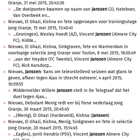
Oranje, 31 mei 2015, 20:43:36
...De doelpunten kwamen op naam van
Janssen
(2), Hateboer,
Van Overbeek en...
Nieuws, El Ghazi, Kishna en Tete opgeroepen voor trainingsstage
Jong Oranje, 15 mei 2015, 13:40:41
...Groningen), Wesley Hoedt (AZ), Vincent
Janssen
(Almere City
FC), Hidde...
Nieuws, El Ghazi, Kishna, Sinkgraven, Tete en Warmerdam in
voorlopige selectie Jong Oranje voor Toulon, 8 mei 2015, 16:30:49
...van der Heyden (FC Twente), Vincent
Janssen
(Almere City
FC), Rick Karsdorp...
Nieuws,
Janssen
: 'kans om teleurstellend seizoen wat glans te
geven, afkeer tegen Ajax in Utrecht extreem', 4 april 2015,
10:59:55
Middenvelder Willem
Janssen
stelt in De Telegraaf dat het
duel tegen Ajax...
Nieuws, Debutant Menig redt eer bij forse nederlaag Jong
Oranje, 30 maart 2015, 20:45:45
...(Menig), El Ghazi (Hardeveld), Kishna (
Janssen
)
Nieuws, El Ghazi, Kishna, Menig, Sinkgraven en Tete in selectie
Jong Oranje, 20 maart 2015, 15:14:45
...Eagles), Jorrit Hendrix (PSV), Vincent
Janssen
Almere City