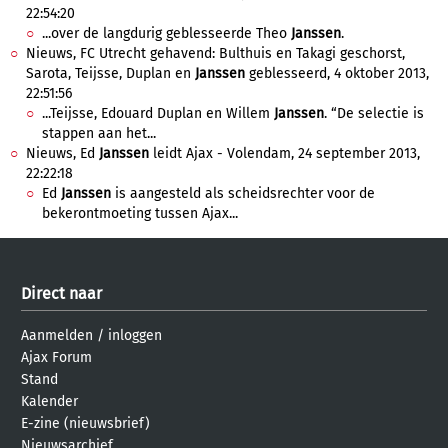
22:54:20
...over de langdurig geblesseerde Theo
Janssen
.
Nieuws, FC Utrecht gehavend: Bulthuis en Takagi geschorst,
Sarota, Teijsse, Duplan en
Janssen
geblesseerd, 4 oktober 2013,
22:51:56
...Teijsse, Edouard Duplan en Willem
Janssen
. “De selectie is
stappen aan het...
Nieuws, Ed
Janssen
leidt Ajax - Volendam, 24 september 2013,
22:22:18
Ed
Janssen
is aangesteld als scheidsrechter voor de
bekerontmoeting tussen Ajax...
Direct naar
Aanmelden
/
inloggen
Ajax Forum
Stand
Kalender
E-zine (nieuwsbrief)
Nieuwsarchief