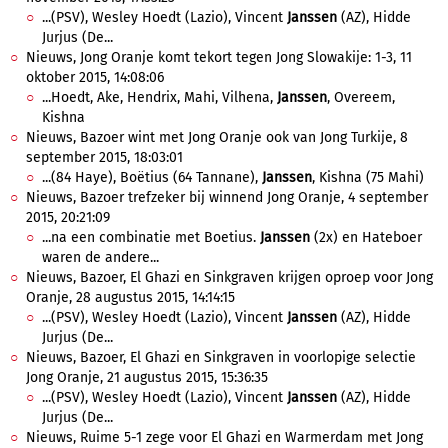
...(PSV), Wesley Hoedt (Lazio), Vincent
Janssen
(AZ), Hidde
Jurjus (De...
Nieuws, Jong Oranje komt tekort tegen Jong Slowakije: 1-3, 11
oktober 2015, 14:08:06
...Hoedt, Ake, Hendrix, Mahi, Vilhena,
Janssen
, Overeem,
Kishna
Nieuws, Bazoer wint met Jong Oranje ook van Jong Turkije, 8
september 2015, 18:03:01
...(84 Haye), Boëtius (64 Tannane),
Janssen
, Kishna (75 Mahi)
Nieuws, Bazoer trefzeker bij winnend Jong Oranje, 4 september
2015, 20:21:09
...na een combinatie met Boetius.
Janssen
(2x) en Hateboer
waren de andere...
Nieuws, Bazoer, El Ghazi en Sinkgraven krijgen oproep voor Jong
Oranje, 28 augustus 2015, 14:14:15
...(PSV), Wesley Hoedt (Lazio), Vincent
Janssen
(AZ), Hidde
Jurjus (De...
Nieuws, Bazoer, El Ghazi en Sinkgraven in voorlopige selectie
Jong Oranje, 21 augustus 2015, 15:36:35
...(PSV), Wesley Hoedt (Lazio), Vincent
Janssen
(AZ), Hidde
Jurjus (De...
Nieuws, Ruime 5-1 zege voor El Ghazi en Warmerdam met Jong