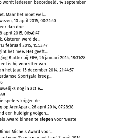
op wordt iedereen beoordeeld', 14 september
iet. Maar het moet wel...
ezen, 10 april 2015, 00:24:50
er dan drie...
 april 2015, 06:48:47
. Gisteren werd de...
3 februari 2015, 15:53:47
int het mee. Het geeft...
ng Blatter bij FIFA, 26 januari 2015, 18:31:28
el is hij voorzitter van...
 het Jaar, 15 december 2014, 21:44:57
erdamse Sportgala kreeg...
36
welijks nog in actie...
:49
ie spelers krijgen de...
 op ArenApark, 26 april 2014, 07:28:38
nd een huldiging volgen...
els Award binnen te s
lepe
n voor 'Beste
Rinus Michels Award voor...
 voor 'Coach van het Jaar', 7 april 2014,