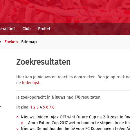
teractief
Club
Profiel
e
Zoeken
Sitemap
Zoekresultaten
Hier kan je nieuws en reacties doorzoeken. Ben je op zoek na
de
ledenlijst
.
Je zoekopdracht in
Nieuws
had
176
resultaten.
Pagina:
1
2
3
4
5
6
7
8
Nieuws, [video] Ajax O17 wint Future Cup na 2-0 zege in fin
...Amro Future Cup 2017 weten binnen te s
lepe
n. In de fi
Nieuws, De nul houden heilig voor FC Kopenhagen tegen Aj