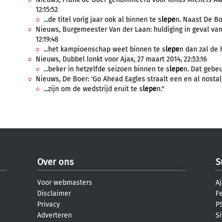
12:15:52
...de titel vorig jaar ook al binnen te s
lepe
n. Naast De Boe
Nieuws, Burgemeester Van der Laan: huldiging in geval va
12:19:48
...het kampioenschap weet binnen te s
lepe
n dan zal de 
Nieuws, Dubbel lonkt voor Ajax, 27 maart 2014, 22:53:16
...beker in hetzelfde seizoen binnen te s
lepe
n. Dat gebeu
Nieuws, De Boer: 'Go Ahead Eagles straalt een en al nostalgie
...zijn om de wedstrijd eruit te s
lepe
n."
Over ons
S
Voor webmasters
Aj
Disclaimer
F
Privacy
PS
Adverteren
S