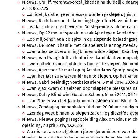
Nieuws, Cruijff: 'verantwoordelijkheden nu duidelijk, daar
2015, 06:52:25
...duidelijk dat er geen messen worden ges
lepe
n. Juist n
Nieuws, Rechtbank acht claim Ling tegen Ten Have niet bew
...is dat echter niet bewezen. De s
lepe
nde zaak liep al me
Nieuws, Op 22 mei uitspraak in zaak Ajax tegen Arveladze, 8
...op miljoenen van de spits in de s
lepe
nde belastingzaak
Nieuws, De Boer: 'chemie met de spelers is er nog steeds', 1
...van alles de overwinning binnen wilde s
lepe
n. Daar beg
Nieuws, Van Praag stelt zich officieel kandidaat voor opvolgi
...wereldbeker voor clubteams binnen te s
lepe
n. Momente
Nieuws, Ajax voor 2e maal op rij Amsterdams Sportploeg van
...van het Jaar 2014 weten binnen te s
lepe
n. Op het Amst
Nieuws, Gabri beëindigt voetbalcarrière, 6 mei 2014, 20:59:
...van Ajax kwam dit seizoen door s
lepe
nde blessures nau
Nieuws, Daley Blind wint Gouden Schoen, 5 mei 2014, 06:45
...van Speler van het Jaar binnen te s
lepe
n voor Blind. Dr
Nieuws, Zondag bij binnenhalen titel om 20.00 uur huldiging
...zondag weet binnen te s
lepe
n zal er nog diezelfde avo
Nieuws, Nieuwe poging Jeugdopleiding Ajax om Rinus Mich
opleiding', 7 april 2014, 12:20:55
Ajax is net als de afgelopen jaren genomineerd voor de 
Nieuws, Frank de Boer genomineerd voor Rinus Michels Award