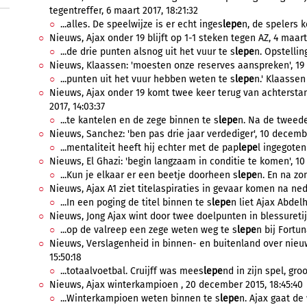
tegentreffer, 6 maart 2017, 18:21:32
...alles. De speelwijze is er echt inges
lepe
n, de spelers 
Nieuws, Ajax onder 19 blijft op 1-1 steken tegen AZ, 4 maart 
...de drie punten alsnog uit het vuur te s
lepe
n. Opstelling
Nieuws, Klaassen: 'moesten onze reserves aanspreken', 19 f
...punten uit het vuur hebben weten te s
lepe
n.' Klaassen
Nieuws, Ajax onder 19 komt twee keer terug van achterstan
2017, 14:03:37
...te kantelen en de zege binnen te s
lepe
n. Na de tweede 
Nieuws, Sanchez: 'ben pas drie jaar verdediger', 10 decemb
...mentaliteit heeft hij echter met de pap
lepe
l ingegoten
Nieuws, El Ghazi: 'begin langzaam in conditie te komen', 10 j
...Kun je elkaar er een beetje doorheen s
lepe
n. En na zo
Nieuws, Ajax A1 ziet titelaspiraties in gevaar komen na nede
...In een poging de titel binnen te s
lepe
n liet Ajax Abdelh
Nieuws, Jong Ajax wint door twee doelpunten in blessuretijd,
...op de valreep een zege weten weg te s
lepe
n bij Fortuna
Nieuws, Verslagenheid in binnen- en buitenland over nieuws
15:50:18
...totaalvoetbal. Cruijff was mees
lepe
nd in zijn spel, groo
Nieuws, Ajax winterkampioen , 20 december 2015, 18:45:40
...Winterkampioen weten binnen te s
lepe
n. Ajax gaat de 