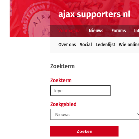
Voorpagina
Nieuws
Forums
In
Over ons
Social
Ledenlijst
Wie onlin
Zoekterm
Zoekterm
Zoekgebied