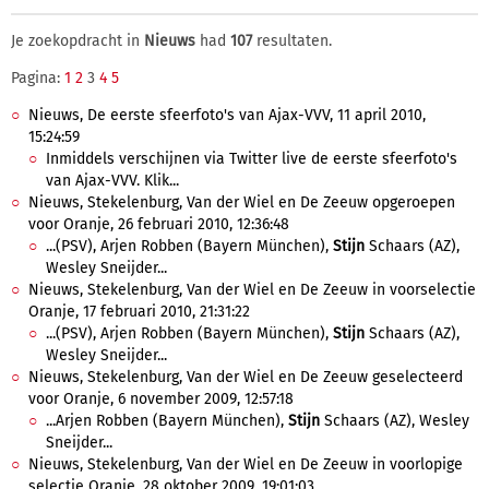
Je zoekopdracht in
Nieuws
had
107
resultaten.
Pagina:
1
2
3
4
5
Nieuws, De eerste sfeerfoto's van Ajax-VVV, 11 april 2010,
15:24:59
Inmiddels verschijnen via Twitter live de eerste sfeerfoto's
van Ajax-VVV. Klik...
Nieuws, Stekelenburg, Van der Wiel en De Zeeuw opgeroepen
voor Oranje, 26 februari 2010, 12:36:48
...(PSV), Arjen Robben (Bayern München),
Stijn
Schaars (AZ),
Wesley Sneijder...
Nieuws, Stekelenburg, Van der Wiel en De Zeeuw in voorselectie
Oranje, 17 februari 2010, 21:31:22
...(PSV), Arjen Robben (Bayern München),
Stijn
Schaars (AZ),
Wesley Sneijder...
Nieuws, Stekelenburg, Van der Wiel en De Zeeuw geselecteerd
voor Oranje, 6 november 2009, 12:57:18
...Arjen Robben (Bayern München),
Stijn
Schaars (AZ), Wesley
Sneijder...
Nieuws, Stekelenburg, Van der Wiel en De Zeeuw in voorlopige
selectie Oranje, 28 oktober 2009, 19:01:03