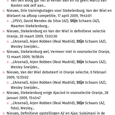
Van den Boog gaf het al eerder aan en nu geeft Marco van
Basten ook zelf aan...
Nieuws, Drie trainingsstages voor Stekelenburg, Van der Wiel en
Wielaert na afloop competitie, 17 april 2009, 19:43:01
...(PSV), David Mendes da Silva (AZ),
Stijn
Schaars (AZ),
Maarten Stekelenburg...
Nieuws, Stekelenburg en Van der Wiel in definitieve selectie
Oranje, 20 maart 2009, 13:03:30
...(Arsenal), Arjen Robben (Real Madrid),
Stijn
Schaars (AZ),
Wesley Sneijder...
Nieuws, Stekelenburg wel, Vermeer niet in voorselectie Oranje,
13 maart 2009, 16:58:04
...(Arsenal), Arjen Robben (Real Madrid),
Stijn
Schaars (AZ),
Wesley Sneijder...
Nieuws, Van der Wiel debuteert in Oranje selectie, 6 februari
2009, 12:55:02
...(Arsenal), Arjen Robben (Real Madrid),
Stijn
Schaars (AZ),
Wesley Sneijder...
Nieuws, Stekelenburg enige Ajacied in voorselectie Oranje, 28
januari 2009, 15:43:47
...(Arsenal), Arjen Robben (Real Madrid),
Stijn
Schaars (AZ,
foto), Wesley...
Nieuws, Definitieve opstellingen AZ en Ajax: Sulejmani in de