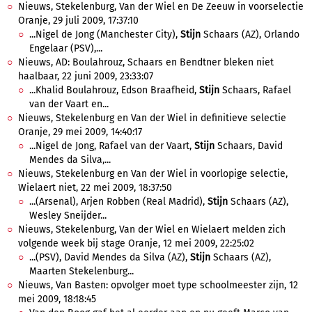
Nieuws, Stekelenburg, Van der Wiel en De Zeeuw in voorselectie
Oranje, 29 juli 2009, 17:37:10
...Nigel de Jong (Manchester City),
Stijn
Schaars (AZ), Orlando
Engelaar (PSV),...
Nieuws, AD: Boulahrouz, Schaars en Bendtner bleken niet
haalbaar, 22 juni 2009, 23:33:07
...Khalid Boulahrouz, Edson Braafheid,
Stijn
Schaars, Rafael
van der Vaart en...
Nieuws, Stekelenburg en Van der Wiel in definitieve selectie
Oranje, 29 mei 2009, 14:40:17
...Nigel de Jong, Rafael van der Vaart,
Stijn
Schaars, David
Mendes da Silva,...
Nieuws, Stekelenburg en Van der Wiel in voorlopige selectie,
Wielaert niet, 22 mei 2009, 18:37:50
...(Arsenal), Arjen Robben (Real Madrid),
Stijn
Schaars (AZ),
Wesley Sneijder...
Nieuws, Stekelenburg, Van der Wiel en Wielaert melden zich
volgende week bij stage Oranje, 12 mei 2009, 22:25:02
...(PSV), David Mendes da Silva (AZ),
Stijn
Schaars (AZ),
Maarten Stekelenburg...
Nieuws, Van Basten: opvolger moet type schoolmeester zijn, 12
mei 2009, 18:18:45