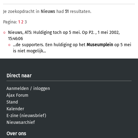
Je zoekopdracht in
Nieuws
had
51
resultaten.
Pagina:
1
2
3
Nieuws, AT5: Huldiging toch op 5 mei. Op P2. , 1 mei 2002,
15:46:06
...de supporters. Een huldiging op het
Museumplein
op 5 mei
is niet mogelijk...
Direct naar
Aanmelden
/
inloggen
Ajax Forum
Stand
Kalender
E-zine (nieuwsbrief)
Nieuwsarchief
Over ons