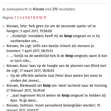
Je zoekopdracht in
Nieuws
had
270
resultaten.
Pagina:
1
2
3
4
5
6
7
8
9
10
11
Nieuws, Tete: 'heb geen zin om de zeurende speler uit te
hangen', 5 april 2017, 15:58:00
...Eindelijk.' Inmiddels heeft hij de
knop
omgezet en is hij
vastberaden om...
Nieuws, De Ligt: 'zelfs een beetje irritant als mensen je
troosten', 1 april 2017, 08:15:53
... 'Gelijk na de wedstrijd heb ik de
knop
omgezet, want ik kon
er toch niks...
Nieuws, Bosz: 'was op de hoogte van de plannen van Blind met
De Ligt', 17 maart 2017, 18:18:05
Op de officiële website laat Peter Bosz weten het mooi te
vinden dat zoveel...
Nieuws, Riedewald zet
knop
om: 'weer lachend naar de training,
27 februari 2017, 10:39:28
...laat tegenover NU.nl weten de
knop
omgezet te hebben bij
Ajax. 'Ik ga weer...
Nieuws, Veltman: 'moet aanvallend belangrijker worden', 19
januari 2017, 07:03:17