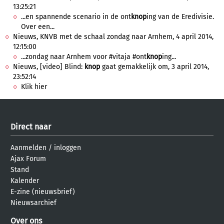
13:25:21
...en spannende scenario in de ont
knop
ing van de Eredivisie.
Over een...
Nieuws, KNVB met de schaal zondag naar Arnhem, 4 april 2014,
12:15:00
...zondag naar Arnhem voor #vitaja #ont
knop
ing...
Nieuws, [video] Blind:
knop
gaat gemakkelijk om, 3 april 2014,
23:52:14
Klik hier
Direct naar
Aanmelden
/
inloggen
Ajax Forum
Stand
Kalender
E-zine (nieuwsbrief)
Nieuwsarchief
Over ons