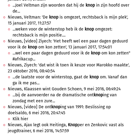
...Joel Veltman zijn woorden dat hij de
knop
in zijn hoofd over
de...
Nieuws, Veltman: 'De
knop
is omgezet, rechtsback is mijn plek',
15 januari 2017, 11:27:57
...weken voor de winterstop heb ik de
knop
omgezet:
rechtsback is mijn positie....
Nieuws, [video] Ziyech: 'Het heeft wel een paar dagen geduurd
voor ik de
knop
om kon zetten', 13 januari 2017, 17:54:01
...wel een paar dagen geduurd voor ik de
knop
om kon zetten"
#afrikacup...
Nieuws, Ziyech: 'dat wist ik toen ik keuze voor Marokko maakte',
23 oktober 2016, 08:40:54
...de laatste voor de winterstop, gaat de
knop
om. Vanaf dan
ga ik me pas...
Nieuws, Klaassen wint Gouden Schoen, 9 mei 2016, 06:49:24
...bij de aanvoerder na de dramatische ont
knop
ing van
zondag met een zure...
Nieuws, [video] De ont
knop
ing van 1991: Beslissing op
doelsaldo, 6 mei 2016, 20:47:45
Klik hier
Nieuws, Ajax legt ook Heitinga,
Knop
per en Zenkovic vast als
jeugdtrainer, 6 mei 2016, 14:57:59