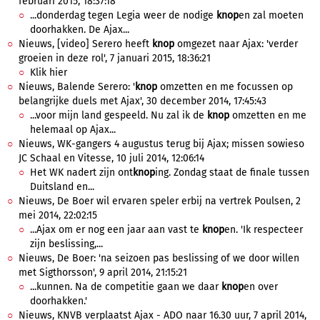
februari 2015, 18:37:18
...donderdag tegen Legia weer de nodige
knop
en zal moeten
doorhakken. De Ajax...
Nieuws, [video] Serero heeft
knop
omgezet naar Ajax: 'verder
groeien in deze rol', 7 januari 2015, 18:36:21
Klik hier
Nieuws, Balende Serero: '
knop
omzetten en me focussen op
belangrijke duels met Ajax', 30 december 2014, 17:45:43
...voor mijn land gespeeld. Nu zal ik de
knop
omzetten en me
helemaal op Ajax...
Nieuws, WK-gangers 4 augustus terug bij Ajax; missen sowieso
JC Schaal en Vitesse, 10 juli 2014, 12:06:14
Het WK nadert zijn ont
knop
ing. Zondag staat de finale tussen
Duitsland en...
Nieuws, De Boer wil ervaren speler erbij na vertrek Poulsen, 2
mei 2014, 22:02:15
...Ajax om er nog een jaar aan vast te
knop
en. 'Ik respecteer
zijn beslissing,...
Nieuws, De Boer: 'na seizoen pas beslissing of we door willen
met Sigthorsson', 9 april 2014, 21:15:21
...kunnen. Na de competitie gaan we daar
knop
en over
doorhakken.'
Nieuws, KNVB verplaatst Ajax - ADO naar 16.30 uur, 7 april 2014,