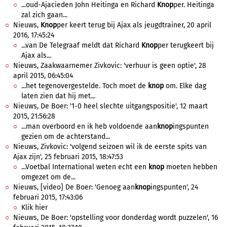
...oud-Ajacieden John Heitinga en Richard
Knop
per. Heitinga
zal zich gaan...
Nieuws,
Knop
per keert terug bij Ajax als jeugdtrainer, 20 april
2016, 17:45:24
...van De Telegraaf meldt dat Richard
Knop
per terugkeert bij
Ajax als...
Nieuws, Zaakwaarnemer Zivkovic: 'verhuur is geen optie', 28
april 2015, 06:45:04
...het tegenovergestelde. Toch moet de
knop
om. Elke dag
laten zien dat hij met...
Nieuws, De Boer: '1-0 heel slechte uitgangspositie', 12 maart
2015, 21:56:28
...man overboord en ik heb voldoende aan
knop
ingspunten
gezien om de achterstand...
Nieuws, Zivkovic: 'volgend seizoen wil ik de eerste spits van
Ajax zijn', 25 februari 2015, 18:47:53
...Voetbal International weten echt een
knop
moeten hebben
omgezet om de...
Nieuws, [video] De Boer: 'Genoeg aan
knop
ingspunten', 24
februari 2015, 17:43:06
Klik hier
Nieuws, De Boer: 'opstelling voor donderdag wordt puzzelen', 16