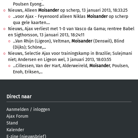
Poulsen Eyong...
Nieuws, Alleen
Moisander
op scherp, 13 januari 2013, 18:33:25
...voor Ajax - Feyenoord alleen Niklas
Moisander
op scherp
qua gele kaarten....
Nieuws, Ajax verliest met 1-0 van Vasco da Gama; rentree Babel
en Sigthorsson, 13 januari 2013, 18:24:11
...Van Rhijn (Ligeon), Veltman,
Moisander
(Denswil), Blind
(Dijks); Schöne,...
Nieuws, Selectie Ajax voor trainingskamp in Brazilie; Sulejmani
niet; Andersen en Ligeon wel, 3 januari 2013, 18:03:55
...Cillessen, Van der Hart, Alderweireld,
Moisander
, Poulsen,
Enoh, Eriksen,...
Direct naar
Aanmelden
/
inloggen
Ajax Forum
Stand
Kalender
E-zine (nieuwsbrief)