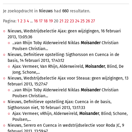
Je zoekopdracht in
Nieuws
had
660
resultaten.
Pagina:
1
2
3
4
...
16
17
18
19
20
21
22
23
24
25
26
27
Nieuws, Wedstrijdselectie Ajax: geen wijzigingen, 16 februari
2013, 13:05:36
...van Rhijn Toby Alderweireld Niklas
Moisander
Christian
Poulsen Christian...
Nieuws, Definitieve opstelling: Sigthorsson en Cuenca in de
basis, 14 februari 2013, 17:43:12
Ajax: Vermeer, Van Rhijn, Alderweireld,
Moisander
, Blind, De
Jong, Schone,...
Nieuws, Wedstrijdselectie Ajax voor Steaua: geen wijzigingen, 13
februari 2013, 15:27:47
...van Rhijn Toby Alderweireld Niklas
Moisander
Christian
Poulsen Christian...
Nieuws, Definitieve opstelling Ajax: Cuenca in de basis,
Sigthorsson niet, 10 februari 2013, 13:17:33
Ajax: Vermeer, vRhijn, Alderweireld,
Moisander
, Blind; Schone,
Poulsen,...
Nieuws, Serero en Cuenca in wedstrijdselectie voor Roda JC, 9
februari 2013, 13:59:47