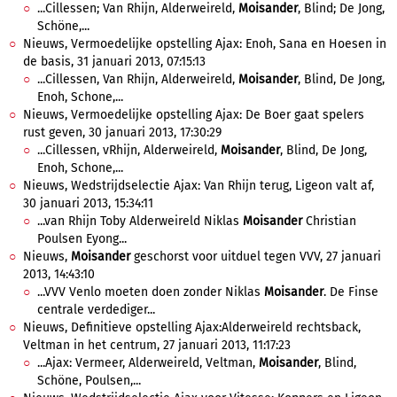
...Cillessen; Van Rhijn, Alderweireld,
Moisander
, Blind; De Jong,
Schöne,...
Nieuws, Vermoedelijke opstelling Ajax: Enoh, Sana en Hoesen in
de basis, 31 januari 2013, 07:15:13
...Cillessen, Van Rhijn, Alderweireld,
Moisander
, Blind, De Jong,
Enoh, Schone,...
Nieuws, Vermoedelijke opstelling Ajax: De Boer gaat spelers
rust geven, 30 januari 2013, 17:30:29
...Cillessen, vRhijn, Alderweireld,
Moisander
, Blind, De Jong,
Enoh, Schone,...
Nieuws, Wedstrijdselectie Ajax: Van Rhijn terug, Ligeon valt af,
30 januari 2013, 15:34:11
...van Rhijn Toby Alderweireld Niklas
Moisander
Christian
Poulsen Eyong...
Nieuws,
Moisander
geschorst voor uitduel tegen VVV, 27 januari
2013, 14:43:10
...VVV Venlo moeten doen zonder Niklas
Moisander
. De Finse
centrale verdediger...
Nieuws, Definitieve opstelling Ajax:Alderweireld rechtsback,
Veltman in het centrum, 27 januari 2013, 11:17:23
...Ajax: Vermeer, Alderweireld, Veltman,
Moisander
, Blind,
Schöne, Poulsen,...