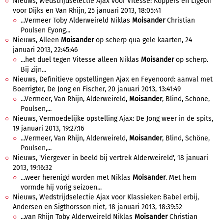
Nieuws, Wedstrijdselectie Ajax voor Vitesse: Koppers en Ligeon
voor Dijks en Van Rhijn, 25 januari 2013, 18:05:41
...Vermeer Toby Alderweireld Niklas
Moisander
Christian
Poulsen Eyong...
Nieuws, Alleen
Moisander
op scherp qua gele kaarten, 24
januari 2013, 22:45:46
...het duel tegen Vitesse alleen Niklas
Moisander
op scherp.
Bij zijn...
Nieuws, Definitieve opstellingen Ajax en Feyenoord: aanval met
Boerrigter, De Jong en Fischer, 20 januari 2013, 13:41:49
...Vermeer, Van Rhijn, Alderweireld,
Moisander
, Blind, Schöne,
Poulsen,...
Nieuws, Vermoedelijke opstelling Ajax: De Jong weer in de spits,
19 januari 2013, 19:27:16
...Vermeer, Van Rhijn, Alderweireld,
Moisander
, Blind, Schöne,
Poulsen,...
Nieuws, 'Viergever in beeld bij vertrek Alderweireld', 18 januari
2013, 19:16:32
...weer herenigd worden met Niklas
Moisander
. Met hem
vormde hij vorig seizoen...
Nieuws, Wedstrijdselectie Ajax voor Klassieker: Babel erbij,
Andersen en Sigthorsson niet, 18 januari 2013, 18:39:52
...van Rhijn Toby Alderweireld Niklas
Moisander
Christian