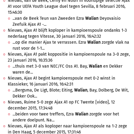
Nieuws, Van de Beek, Cerny en Nouri in voorlopige selectie Ajax
A1 voor UEFA Youth League duel tegen Sevilla, 8 februari 2016,
15:46:30
...van de Beek Teun van Zweeden Ezra
Walian
Deyovaisio
Zeefuik Ajax A1 -...
Nieuws, Ajax A1 blijft koploper in kampioenspoule ondanks 1-3
nederlaag tegen Vitesse, 30 januari 2016, 16:42:32
...op die manier Ajax te verrassen. Ezra
Walian
zorgde vlak na
rust voor de 1-1...
Nieuws, Ajax A1 pakt koppositie in kampioenspoule na 3-0 zege,
23 januari 2016, 16:35:36
...thuis met 3-0 van NEC/FC Oss A1. Bay,
Walian
en Dekker
waren de...
Nieuws, Ajax A1 begint kampioenspoule met 0-2 winst in
Klassieker, 16 januari 2016, 16:42:31
...Bergsma, De Ligt, Blote; Eiting,
Walian
, Bay, Dolberg, De Wit,
Dekker Ook...
Nieuws, Ruime 5-0 zege Ajax A1 op FC Twente [video], 12
december 2015, 17:34:48
...beiden voor twee treffers, Ezra
Walian
zorgde voor het
andere doelpunt. Na...
Nieuws, Ajax A1 als koploper naar kampioenspoule na 1-2 zege
in Den Haag, 5 december 2015, 17:31:46