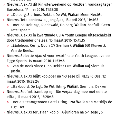
Nieuws, Ajax A1 dit Pinksterweekend op NextGen, vandaag tegen
Barcelona, 14 mei 2016, 11:28:38
...Dolberg, Sierhuis, Dekker, De Wit,
Walian
Meer: NextGen
Nieuws, Tete opnieuw bij Jong Ajax, 15 april 2016, 11:41:35
...met oa Heitinga, Riedewald, Dolberg,
Walian
, Zeefuik. Geen
Tete: speelt...
Nieuws, Ajax A1 in kwartfinale UEFA Youth League uitgeschakeld
door titelhouder Chelsea, 15 maart 2016, 15:45:15
...Mahdioui, Cerny, Nouri (77 Sierhuis),
Walian
(60 Kluivert),
Van de Beek,...
Nieuws, Selectie Ajax A1 voor kwartfinale Youth League, live op
Ziggo Sports, 14 maart 2016, 11:33:46
...van de Beek Vince Gino Dekker Ezra
Walian
Kaj Sierhuis
Justin...
Nieuws, Ajax A1 blijft koploper na 1-3 zege bij NEC/FC Oss, 12
maart 2016, 16:38:24
...Bakboord, De Ligt, De Wit, Eiting,
Walian
, Sierhuis, Dekker
Nieuws, Zeefuik traint op zijn 18e verjaardag mee met eerste
elftal, 11 maart 2016, 16:28:46
...net als teamgenoten Carel Eiting, Ezra
Walian
en Matthijs de
Ligt. Het...
Nieuws, Ajax A1 terug aan kop bij A-junioren na 5-1 zege , 5