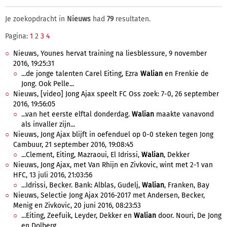
Je zoekopdracht in
Nieuws
had
79
resultaten.
Pagina:
1
2
3
4
Nieuws, Younes hervat training na liesblessure, 9 november
2016, 19:25:31
...de jonge talenten Carel Eiting, Ezra
Walian
en Frenkie de
Jong. Ook Pelle...
Nieuws, [video] Jong Ajax speelt FC Oss zoek: 7-0, 26 september
2016, 19:56:05
...van het eerste elftal donderdag.
Walian
maakte vanavond
als invaller zijn...
Nieuws, Jong Ajax blijft in oefenduel op 0-0 steken tegen Jong
Cambuur, 21 september 2016, 19:08:45
...Clement, Eiting, Mazraoui, El Idrissi,
Walian
, Dekker
Nieuws, Jong Ajax, met Van Rhijn en Zivkovic, wint met 2-1 van
HFC, 13 juli 2016, 21:03:56
...Idrissi, Becker. Bank: Alblas, Gudelj,
Walian
, Franken, Bay
Nieuws, Selectie Jong Ajax 2016-2017 met Andersen, Becker,
Menig en Zivkovic, 20 juni 2016, 08:23:53
...Eiting, Zeefuik, Leyder, Dekker en
Walian
door. Nouri, De Jong
en Dolberg...