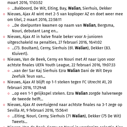
maart 2016, 17:03:52
...Bakboord, De Wit, Eiting, Bay,
Walian
, Sierhuis, Dekker
Nieuws, Ajax A1 wint met 2-5 van koploper AZ en doet weer mee
om titel, 2 maart 2016, 22:58:11
...De doelpunten kwamen op naam van
Walian
, Bergsma,
Nouri, debutant Lang en...
Nieuws, Ajax A1 in halve finale beker voor A-junioren
uitgeschakeld na penalties, 27 februari 2016, 16:41:02
...(73. Boultam), Cerny, Sierhuis (61.
Walian
), Dekker (83.
Kluivert).
Nieuws, Van de Beek, Cerny en Nouri met A1 naar Lyon voor
achtste finales UEFA Youth League, 22 februari 2016, 19:07:33
...van der Sar Kaj Sierhuis Ezra
Walian
Dani de Wit Deyo
Zeefuik Teun van...
Nieuws, Ajax A1 blijft op 1-1 steken tegen FC Utrecht A1, 20
februari 2016, 17:29:48
...op een 1-1 gelijkspel steken. Ezra
Walian
zorgde halverwege
de tweede helft...
Nieuws, Ajax A1 overtuigend naar achtste finales na 3-1 zege op
Sevilla A1, 9 februari 2016, 15:56:41
...Eiting, Nouri, Cerny, Sierhuis (71
Walian
), Dekker (75 De Wit)
Tweets...