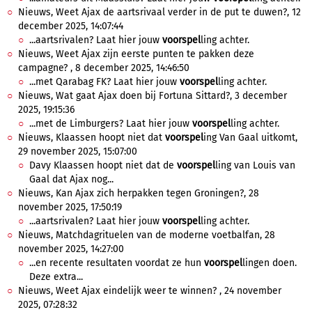
Nieuws, Weet Ajax de aartsrivaal verder in de put te duwen?, 12
december 2025, 14:07:44
...aartsrivalen? Laat hier jouw
voorspel
ling achter.
Nieuws, Weet Ajax zijn eerste punten te pakken deze
campagne? , 8 december 2025, 14:46:50
...met Qarabag FK? Laat hier jouw
voorspel
ling achter.
Nieuws, Wat gaat Ajax doen bij Fortuna Sittard?, 3 december
2025, 19:15:36
...met de Limburgers? Laat hier jouw
voorspel
ling achter.
Nieuws, Klaassen hoopt niet dat
voorspel
ing Van Gaal uitkomt,
29 november 2025, 15:07:00
Davy Klaassen hoopt niet dat de
voorspel
ling van Louis van
Gaal dat Ajax nog...
Nieuws, Kan Ajax zich herpakken tegen Groningen?, 28
november 2025, 17:50:19
...aartsrivalen? Laat hier jouw
voorspel
ling achter.
Nieuws, Matchdagrituelen van de moderne voetbalfan, 28
november 2025, 14:27:00
...en recente resultaten voordat ze hun
voorspel
lingen doen.
Deze extra...
Nieuws, Weet Ajax eindelijk weer te winnen? , 24 november
2025, 07:28:32