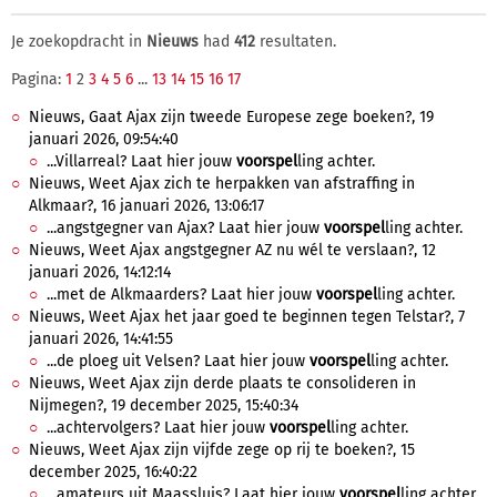
Je zoekopdracht in
Nieuws
had
412
resultaten.
Pagina:
1
2
3
4
5
6
...
13
14
15
16
17
Nieuws, Gaat Ajax zijn tweede Europese zege boeken?, 19
januari 2026, 09:54:40
...Villarreal? Laat hier jouw
voorspel
ling achter.
Nieuws, Weet Ajax zich te herpakken van afstraffing in
Alkmaar?, 16 januari 2026, 13:06:17
...angstgegner van Ajax? Laat hier jouw
voorspel
ling achter.
Nieuws, Weet Ajax angstgegner AZ nu wél te verslaan?, 12
januari 2026, 14:12:14
...met de Alkmaarders? Laat hier jouw
voorspel
ling achter.
Nieuws, Weet Ajax het jaar goed te beginnen tegen Telstar?, 7
januari 2026, 14:41:55
...de ploeg uit Velsen? Laat hier jouw
voorspel
ling achter.
Nieuws, Weet Ajax zijn derde plaats te consolideren in
Nijmegen?, 19 december 2025, 15:40:34
...achtervolgers? Laat hier jouw
voorspel
ling achter.
Nieuws, Weet Ajax zijn vijfde zege op rij te boeken?, 15
december 2025, 16:40:22
...amateurs uit Maassluis? Laat hier jouw
voorspel
ling achter.