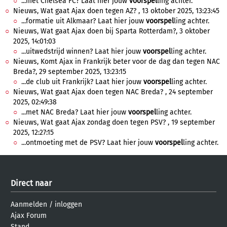
...met Chelsea FC? Laat hier jouw
voorspel
ling achter.
Nieuws, Wat gaat Ajax doen tegen AZ? , 13 oktober 2025, 13:23:45
...formatie uit Alkmaar? Laat hier jouw
voorspel
ling achter.
Nieuws, Wat gaat Ajax doen bij Sparta Rotterdam?, 3 oktober
2025, 14:01:03
...uitwedstrijd winnen? Laat hier jouw
voorspel
ling achter.
Nieuws, Komt Ajax in Frankrijk beter voor de dag dan tegen NAC
Breda?, 29 september 2025, 13:23:15
...de club uit Frankrijk? Laat hier jouw
voorspel
ling achter.
Nieuws, Wat gaat Ajax doen tegen NAC Breda? , 24 september
2025, 02:49:38
...met NAC Breda? Laat hier jouw
voorspel
ling achter.
Nieuws, Wat gaat Ajax zondag doen tegen PSV? , 19 september
2025, 12:27:15
...ontmoeting met de PSV? Laat hier jouw
voorspel
ling achter.
Direct naar
Aanmelden
/
inloggen
Ajax Forum
Stand