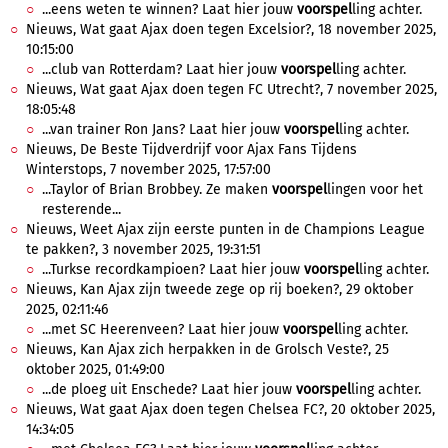
...eens weten te winnen? Laat hier jouw
voorspel
ling achter.
Nieuws, Wat gaat Ajax doen tegen Excelsior?, 18 november 2025,
10:15:00
...club van Rotterdam? Laat hier jouw
voorspel
ling achter.
Nieuws, Wat gaat Ajax doen tegen FC Utrecht?, 7 november 2025,
18:05:48
...van trainer Ron Jans? Laat hier jouw
voorspel
ling achter.
Nieuws, De Beste Tijdverdrijf voor Ajax Fans Tijdens
Winterstops, 7 november 2025, 17:57:00
...Taylor of Brian Brobbey. Ze maken
voorspel
lingen voor het
resterende...
Nieuws, Weet Ajax zijn eerste punten in de Champions League
te pakken?, 3 november 2025, 19:31:51
...Turkse recordkampioen? Laat hier jouw
voorspel
ling achter.
Nieuws, Kan Ajax zijn tweede zege op rij boeken?, 29 oktober
2025, 02:11:46
...met SC Heerenveen? Laat hier jouw
voorspel
ling achter.
Nieuws, Kan Ajax zich herpakken in de Grolsch Veste?, 25
oktober 2025, 01:49:00
...de ploeg uit Enschede? Laat hier jouw
voorspel
ling achter.
Nieuws, Wat gaat Ajax doen tegen Chelsea FC?, 20 oktober 2025,
14:34:05