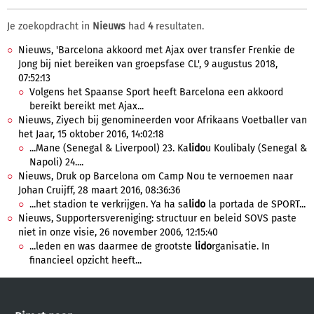
Je zoekopdracht in
Nieuws
had
4
resultaten.
Nieuws, 'Barcelona akkoord met Ajax over transfer Frenkie de
Jong bij niet bereiken van groepsfase CL', 9 augustus 2018,
07:52:13
Volgens het Spaanse Sport heeft Barcelona een akkoord
bereikt bereikt met Ajax...
Nieuws, Ziyech bij genomineerden voor Afrikaans Voetballer van
het Jaar, 15 oktober 2016, 14:02:18
...Mane (Senegal & Liverpool) 23. Ka
lido
u Koulibaly (Senegal &
Napoli) 24....
Nieuws, Druk op Barcelona om Camp Nou te vernoemen naar
Johan Cruijff, 28 maart 2016, 08:36:36
...het stadion te verkrijgen. Ya ha sa
lido
la portada de SPORT...
Nieuws, Supportersvereniging: structuur en beleid SOVS paste
niet in onze visie, 26 november 2006, 12:15:40
...leden en was daarmee de grootste
lido
rganisatie. In
financieel opzicht heeft...