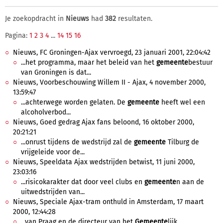
Je zoekopdracht in
Nieuws
had
382
resultaten.
Pagina:
1
2
3
4
...
14
15
16
Nieuws, FC Groningen-Ajax vervroegd, 23 januari 2001, 22:04:42
...het programma, maar het beleid van het
gemeente
bestuur
van Groningen is dat...
Nieuws, Voorbeschouwing Willem II - Ajax, 4 november 2000,
13:59:47
...achterwege worden gelaten. De
gemeente
heeft wel een
alcoholverbod...
Nieuws, Goed gedrag Ajax fans beloond, 16 oktober 2000,
20:21:21
...onrust tijdens de wedstrijd zal de
gemeente
Tilburg de
vrijgeleide voor de...
Nieuws, Speeldata Ajax wedstrijden betwist, 11 juni 2000,
23:03:16
...risicokarakter dat door veel clubs en
gemeente
n aan de
uitwedstrijden van...
Nieuws, Speciale Ajax-tram onthuld in Amsterdam, 17 maart
2000, 12:44:28
...van Praag en de directeur van het
Gemeente
lijk