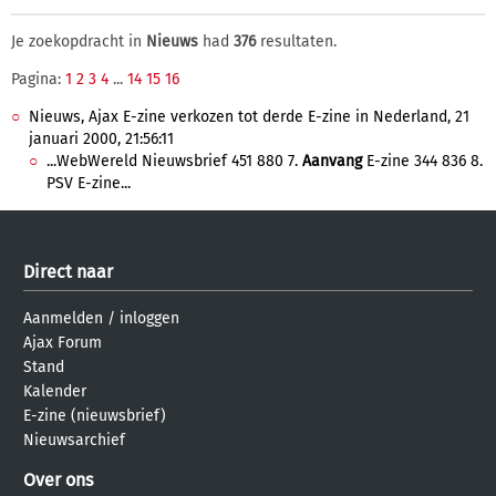
Je zoekopdracht in
Nieuws
had
376
resultaten.
Pagina:
1
2
3
4
...
14
15
16
Nieuws, Ajax E-zine verkozen tot derde E-zine in Nederland, 21
januari 2000, 21:56:11
...WebWereld Nieuwsbrief 451 880 7.
Aanvang
E-zine 344 836 8.
PSV E-zine...
Direct naar
Aanmelden
/
inloggen
Ajax Forum
Stand
Kalender
E-zine (nieuwsbrief)
Nieuwsarchief
Over ons