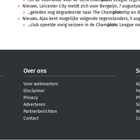
Nieuws, Leicester City meldt zich voor Bergwijn, 7 augustus
...geleden nog degradeerde naar The Cham
pion
ship en d
Nieuws, Ajax kent mogelijke volgende tegenstanders, 5 aug
...club speelde vorig seizoen in de Cham
pion
s League no
Over ons
S
Voor webmasters
Aj
Disclaimer
F
Privacy
PS
Adverteren
S
Partnerberichten
M
Contact
C