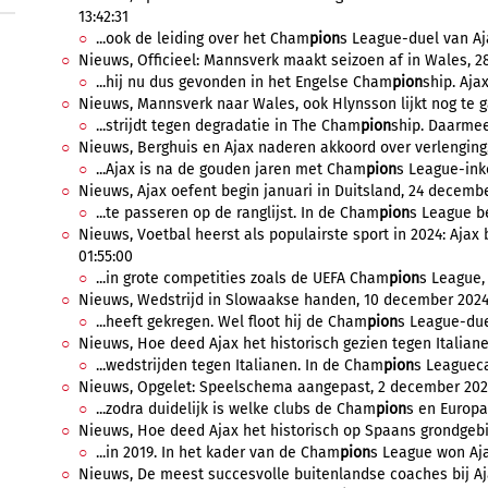
13:42:31
...ook de leiding over het Cham
pion
s League-duel van Aj
Nieuws, Officieel: Mannsverk maakt seizoen af in Wales, 28 
...hij nu dus gevonden in het Engelse Cham
pion
ship. Aja
Nieuws, Mannsverk naar Wales, ook Hlynsson lijkt nog te ga
...strijdt tegen degradatie in The Cham
pion
ship. Daarmee
Nieuws, Berghuis en Ajax naderen akkoord over verlenging, 
...Ajax is na de gouden jaren met Cham
pion
s League-ink
Nieuws, Ajax oefent begin januari in Duitsland, 24 decembe
...te passeren op de ranglijst. In de Cham
pion
s League be
Nieuws, Voetbal heerst als populairste sport in 2024: Ajax 
01:55:00
...in grote competities zoals de UEFA Cham
pion
s League,
Nieuws, Wedstrijd in Slowaakse handen, 10 december 2024,
...heeft gekregen. Wel floot hij de Cham
pion
s League-duel
Nieuws, Hoe deed Ajax het historisch gezien tegen Italiane
...wedstrijden tegen Italianen. In de Cham
pion
s Leagueca
Nieuws, Opgelet: Speelschema aangepast, 2 december 2024
...zodra duidelijk is welke clubs de Cham
pion
s en Europa
Nieuws, Hoe deed Ajax het historisch op Spaans grondgebie
...in 2019. In het kader van de Cham
pion
s League won Aja
Nieuws, De meest succesvolle buitenlandse coaches bij Aj