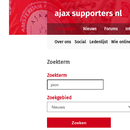
Voorpagina
Nieuws
Forums
In
Over ons
Social
Ledenlijst
Wie onlin
Zoekterm
Zoekterm
Zoekgebied