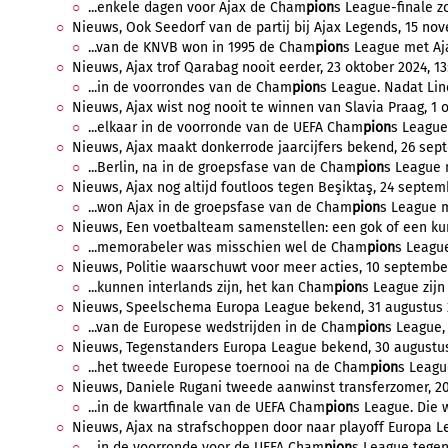
...enkele dagen voor Ajax de Cham
pion
s League-finale zo
Nieuws, Ook Seedorf van de partij bij Ajax Legends, 15 nov
...van de KNVB won in 1995 de Cham
pion
s League met Aja
Nieuws, Ajax trof Qarabag nooit eerder, 23 oktober 2024, 13
...in de voorrondes van de Cham
pion
s League. Nadat Lin
Nieuws, Ajax wist nog nooit te winnen van Slavia Praag, 1 o
...elkaar in de voorronde van de UEFA Cham
pion
s League 
Nieuws, Ajax maakt donkerrode jaarcijfers bekend, 26 sept
...Berlin, na in de groepsfase van de Cham
pion
s League n
Nieuws, Ajax nog altijd foutloos tegen Beşiktaş, 24 septemb
...won Ajax in de groepsfase van de Cham
pion
s League m
Nieuws, Een voetbalteam samenstellen: een gok of een kun
...memorabeler was misschien wel de Cham
pion
s League
Nieuws, Politie waarschuwt voor meer acties, 10 september
...kunnen interlands zijn, het kan Cham
pion
s League zijn
Nieuws, Speelschema Europa League bekend, 31 augustus 2
...van de Europese wedstrijden in de Cham
pion
s League,
Nieuws, Tegenstanders Europa League bekend, 30 augustus
...het tweede Europese toernooi na de Cham
pion
s Leagu
Nieuws, Daniele Rugani tweede aanwinst transferzomer, 20
...in de kwartfinale van de UEFA Cham
pion
s League. Die 
Nieuws, Ajax na strafschoppen door naar playoff Europa Le
...in de voorronde voor de UEFA Cham
pion
s League tegen 