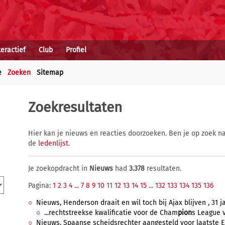
teractief
Club
Profiel
e
Zoeken
Sitemap
Zoekresultaten
Hier kan je nieuws en reacties doorzoeken. Ben je op zoek na
de
ledenlijst
.
Je zoekopdracht in
Nieuws
had
3.378
resultaten.
Pagina:
1
2
3
4
...
7
8
9
10
11
12
13
14
15
...
132
133
134
135
136
Nieuws, Henderson draait en wil toch bij Ajax blijven , 31 j
...rechtstreekse kwalificatie voor de Cham
pion
s League v
Nieuws, Spaanse scheidsrechter aangesteld voor laatste E