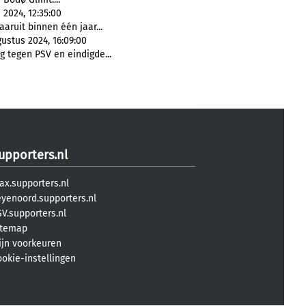
 2024, 12:35:00
aaruit binnen één jaar...
ustus 2024, 16:09:00
g tegen PSV en eindigde...
upporters.nl
ax.supporters.nl
eyenoord.supporters.nl
V.supporters.nl
itemap
ijn voorkeuren
ookie-instellingen