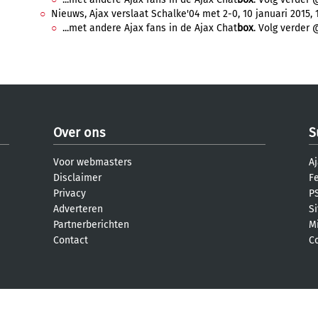
Nieuws, Ajax verslaat Schalke'04 met 2-0, 10 januari 2015, 1
...met andere Ajax fans in de Ajax Chat
box
. Volg verder 
Over ons
S
Voor webmasters
Aj
Disclaimer
F
Privacy
PS
Adverteren
S
Partnerberichten
M
Contact
C