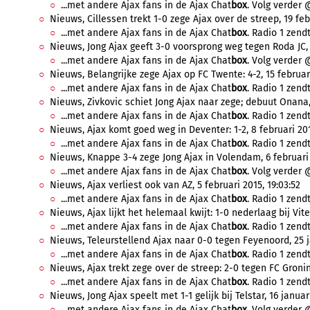
...met andere Ajax fans in de Ajax Chat
box
. Volg verder 
Nieuws, Cillessen trekt 1-0 zege Ajax over de streep, 19 febr
...met andere Ajax fans in de Ajax Chat
box
. Radio 1 zendt
Nieuws, Jong Ajax geeft 3-0 voorsprong weg tegen Roda JC, 1
...met andere Ajax fans in de Ajax Chat
box
. Volg verder 
Nieuws, Belangrijke zege Ajax op FC Twente: 4-2, 15 februari 
...met andere Ajax fans in de Ajax Chat
box
. Radio 1 zendt
Nieuws, Zivkovic schiet Jong Ajax naar zege; debuut Onana, 
...met andere Ajax fans in de Ajax Chat
box
. Radio 1 zendt
Nieuws, Ajax komt goed weg in Deventer: 1-2, 8 februari 201
...met andere Ajax fans in de Ajax Chat
box
. Radio 1 zendt
Nieuws, Knappe 3-4 zege Jong Ajax in Volendam, 6 februari 
...met andere Ajax fans in de Ajax Chat
box
. Volg verder 
Nieuws, Ajax verliest ook van AZ, 5 februari 2015, 19:03:52
...met andere Ajax fans in de Ajax Chat
box
. Radio 1 zendt
Nieuws, Ajax lijkt het helemaal kwijt: 1-0 nederlaag bij Vites
...met andere Ajax fans in de Ajax Chat
box
. Radio 1 zendt
Nieuws, Teleurstellend Ajax naar 0-0 tegen Feyenoord, 25 ja
...met andere Ajax fans in de Ajax Chat
box
. Radio 1 zendt
Nieuws, Ajax trekt zege over de streep: 2-0 tegen FC Groning
...met andere Ajax fans in de Ajax Chat
box
. Radio 1 zendt
Nieuws, Jong Ajax speelt met 1-1 gelijk bij Telstar, 16 januari
...met andere Ajax fans in de Ajax Chat
box
. Volg verder 