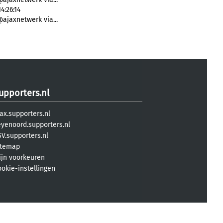
4:26:14
@ajaxnetwerk via...
upporters.nl
ax.supporters.nl
eyenoord.supporters.nl
V.supporters.nl
itemap
ijn voorkeuren
ookie-instellingen