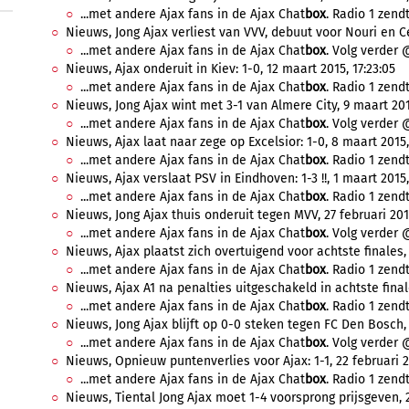
...met andere Ajax fans in de Ajax Chat
box
. Radio 1 zendt
Nieuws, Jong Ajax verliest van VVV, debuut voor Nouri en Ce
...met andere Ajax fans in de Ajax Chat
box
. Volg verder 
Nieuws, Ajax onderuit in Kiev: 1-0, 12 maart 2015, 17:23:05
...met andere Ajax fans in de Ajax Chat
box
. Radio 1 zendt
Nieuws, Jong Ajax wint met 3-1 van Almere City, 9 maart 2015
...met andere Ajax fans in de Ajax Chat
box
. Volg verder 
Nieuws, Ajax laat naar zege op Excelsior: 1-0, 8 maart 2015,
...met andere Ajax fans in de Ajax Chat
box
. Radio 1 zendt
Nieuws, Ajax verslaat PSV in Eindhoven: 1-3 !!, 1 maart 2015,
...met andere Ajax fans in de Ajax Chat
box
. Radio 1 zendt
Nieuws, Jong Ajax thuis onderuit tegen MVV, 27 februari 2015
...met andere Ajax fans in de Ajax Chat
box
. Volg verder 
Nieuws, Ajax plaatst zich overtuigend voor achtste finales, 
...met andere Ajax fans in de Ajax Chat
box
. Radio 1 zendt
Nieuws, Ajax A1 na penalties uitgeschakeld in achtste finale
...met andere Ajax fans in de Ajax Chat
box
. Radio 1 zendt
Nieuws, Jong Ajax blijft op 0-0 steken tegen FC Den Bosch, 
...met andere Ajax fans in de Ajax Chat
box
. Volg verder 
Nieuws, Opnieuw puntenverlies voor Ajax: 1-1, 22 februari 20
...met andere Ajax fans in de Ajax Chat
box
. Radio 1 zendt
Nieuws, Tiental Jong Ajax moet 1-4 voorsprong prijsgeven, 2