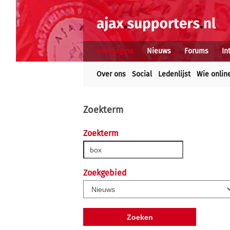
Voorpagina
Nieuws
Forums
In
Over ons
Social
Ledenlijst
Wie onlin
Zoekterm
Zoekterm
Zoekgebied