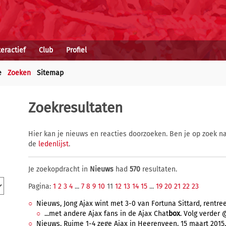
teractief
Club
Profiel
e
Zoeken
Sitemap
Zoekresultaten
Hier kan je nieuws en reacties doorzoeken. Ben je op zoek na
de
ledenlijst
.
Je zoekopdracht in
Nieuws
had
570
resultaten.
Pagina:
1
2
3
4
...
7
8
9
10
11
12
13
14
15
...
19
20
21
22
23
Nieuws, Jong Ajax wint met 3-0 van Fortuna Sittard, rentree 
...met andere Ajax fans in de Ajax Chat
box
. Volg verder 
Nieuws, Ruime 1-4 zege Ajax in Heerenveen, 15 maart 2015, 