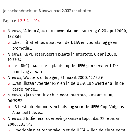
Je zoekopdracht in
Nieuws
had
2.037
resultaten.
Pagina:
1
2
3
4
...
104
Nieuws, 'Alleen Ajax in nieuwe plannen superliga', 20 april 2000,
18:28:16
...het initiatief los staat van de
UEFA
en vooralsnog geen
promotie...
Nieuws, KNVB reserveert 1 plaats in Intertoto, 6 april 2000,
19:33:34
...en RKC) maar e e n plaats bij de
UEFA
gereserveerd. De
bond zag af van...
Nieuws, Wouters ontslagen, 21 maart 2000, 12:42:29
...van lijstaanvoerder PSV en in de
UEFA
Cup werd er al in de
derde ronde...
Nieuws, Ajax schrijft zich in voor Intertoto, 3 maart 2000,
00:39:52
...3 beste deelnemers zich alsnog voor de
UEFA
Cup. Volgens
Ajax leeft deze...
Nieuws, Studie naar overlevingskansen topclubs, 22 februari
2000, 23:31:43
...voorlopig niet ter sprake. Met de
UEFA
willen de clubs eerst