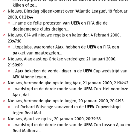
kijken of ze...
Nieuws, Dinsdag bijeenkomst over 'Atlantic League', 18 februari
2000, 01:21:44
...name de felle protesten van
UEFA
en FIFA die de
deelnemende clubs dreigen...
Nieuws, G14 wil nieuwe regels en kalender, 4 februari 2000,
23:47:18
...topclubs, waaronder Ajax, hebben de
UEFA
en FIFA een
pakket van maatregelen...
Nieuws, Ajax aast op Griekse verdediger, 21 januari 2000,
21:30:09
...Ajax bekeken de verde- diger in de
UEFA
Cup wedstrijd van
AEK Athene tegen...
Nieuws, Vermoedelijke opstelling Ajax, 21 januari 2000, 21:04:42
...wedstrijd in de derde ronde van de
UEFA
Cup. Het vormloze
Ajax, dat...
Nieuws, Vermoedelijke opstellingen, 20 januari 2000, 20:41:15
...of Richard Witschge vanavond in de
UEFA
-Cupwedstrijd
tegen Real Mal-...
Nieuws, Ajax live op t.v., 20 januari 2000, 20:39:58
...wedstrijd in de derde ronde van de
UEFA
Cup tussen Ajax en
Real Mallorca...