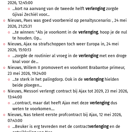
2026, 12:45:00
...kort na aanvang van de tweede helft
verlenging
zorgde
Gjivai Zechiël voor...
Nieuws, Paes was goed voorbereid op penaltyscenario: , 24 mei
2026, 21:25:31
...te winnen: "Als je voorkomt in de
verlenging
, hoop je de nul
te houden. Op...
Nieuws, Ajax na strafschoppen toch weer Europa in, 24 mei
2026, 15:10:13
...zorgde de routinier al vroeg in de
verlenging
met een droge
knal voor de...
Nieuws, Willem II promoveert en voorkomt Brabantse primeur,
23 mei 2026, 19:24:00
...te sterk in het palingdorp. Ook in de
verlenging
hielden
beide ploegen...
Nieuws, Messori verlengt contract bij Ajax tot 2029, 23 mei 2026,
13:44:00
...contract, maar dat heeft Ajax met deze
verlenging
dus
weten te voorkomen....
Nieuws, Nas tekent eerste profcontract bij Ajax, 12 mei 2026,
07:43:00
...Beuker is erg tevreden met de contract
verlenging
en de