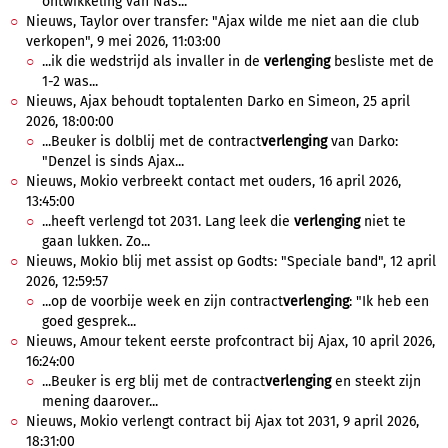
ontwikkeling van Nas...
Nieuws, Taylor over transfer: "Ajax wilde me niet aan die club
verkopen", 9 mei 2026, 11:03:00
...ik die wedstrijd als invaller in de
verlenging
besliste met de
1-2 was...
Nieuws, Ajax behoudt toptalenten Darko en Simeon, 25 april
2026, 18:00:00
...Beuker is dolblij met de contract
verlenging
van Darko:
"Denzel is sinds Ajax...
Nieuws, Mokio verbreekt contact met ouders, 16 april 2026,
13:45:00
...heeft verlengd tot 2031. Lang leek die
verlenging
niet te
gaan lukken. Zo...
Nieuws, Mokio blij met assist op Godts: "Speciale band", 12 april
2026, 12:59:57
...op de voorbije week en zijn contract
verlenging
: "Ik heb een
goed gesprek...
Nieuws, Amour tekent eerste profcontract bij Ajax, 10 april 2026,
16:24:00
...Beuker is erg blij met de contract
verlenging
en steekt zijn
mening daarover...
Nieuws, Mokio verlengt contract bij Ajax tot 2031, 9 april 2026,
18:31:00