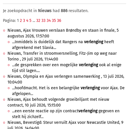
Je zoekopdracht in
Nieuws
had
886
resultaten.
Pagina: 1
2
3
4
5
...
32
33
34
35
36
Nieuws, Ajax Vrouwen verslaan Brøndby en staan in finale, 5
augustus 2026, 17:57:00
...Inmiddels is duidelijk dat Rangers na
verlenging
heeft
afgerekend met Slavia...
Nieuws, Transfer in stroomversnelling, Fitz-Jim op weg naar
Torino , 29 juli 2026, 11:44:00
...de gesprekken over een mogelijke
verlenging
ook al enige
tijd stil lagen....
Nieuws, Olympia en Ajax verlengen samenwerking , 13 juli 2026,
10:04:00
...hoofdmacht. Het is een belangrijke
verlenging
voor Ajax. De
afgelopen...
Nieuws, Ajax behoudt volgende groeibriljant met nieuw
contract, 10 juli 2026, 15:15:00
...een eerste reactie op zijn contract
verlenging
gegeven en
stelt hij zichzelf...
Nieuws, Bevestigd: Steur verruilt Ajax voor Newcastle United, 9
juli 2026, 14:04:00