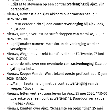
...tijd af te stevenen op een contract
verlenging
bij Ajax. Zijn
perspectief...
Nieuws, Newcastle en Ajax akkoord over transfer Steur, 7 juli
2026, 14:12:00
...Steur eerder dichtbij een contract
verlenging
bij Ajax leek,
blijkt een...
Nieuws, Oranje verliest na strafschoppen van Marokko, 30 juni
2026, 05:58:00
...gelijkmaker namens Marokko. In de
verlenging
werd er
vervolgens niet...
Nieuws, Weghorst vertrekt transfervrij naar FC Twente, 27 juni
2026, 12:37:00
...hoorde niks over een eventuele contract
verlenging
. Daarop
gaf hij na het...
Nieuws, Keeper Van der Wijst tekent eerste profcontract, 17 juni
2026, 17:15:00
...Marijn Beuker is blij met de contract
verlenging
van de
keeper: "Giovanni is...
Nieuws, Jetten vertrekt transfervrij bij Ajax, 25 mei 2026, 17:16:00
...bereikte over een contract
verlenging
. Daardoor verlaat de
linksback Ajax...
Nieuws, Kranten over Ajax: "Schaamte en opluchting", 25 mei