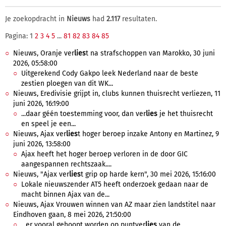
Je zoekopdracht in
Nieuws
had
2.117
resultaten.
Pagina: 1
2
3
4
5
...
81
82
83
84
85
Nieuws, Oranje ver
lies
t na strafschoppen van Marokko, 30 juni
2026, 05:58:00
Uitgerekend Cody Gakpo leek Nederland naar de beste
zestien ploegen van dit WK...
Nieuws, Eredivisie grijpt in, clubs kunnen thuisrecht verliezen, 11
juni 2026, 16:19:00
...daar géén toestemming voor, dan ver
lies
je het thuisrecht
en speel je een...
Nieuws, Ajax ver
lies
t hoger beroep inzake Antony en Martinez, 9
juni 2026, 13:58:00
Ajax heeft het hoger beroep verloren in de door GIC
aangespannen rechtszaak....
Nieuws, "Ajax ver
lies
t grip op harde kern", 30 mei 2026, 15:16:00
Lokale nieuwszender AT5 heeft onderzoek gedaan naar de
macht binnen Ajax van de...
Nieuws, Ajax Vrouwen winnen van AZ maar zien landstitel naar
Eindhoven gaan, 8 mei 2026, 21:50:00
...er vooral gehoopt worden op puntver
lies
van de