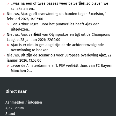
...was na één of twee passes weer balver
lies
. Zo bleven we
schakelen en...
Nieuws, Ajax geeft overwinning uit handen tegen Excelsior, 1
februari 2026, 14:06:00
...en Arthur Zagre. Door het puntver
lies
heeft Ajax een
uitgelezen...
Nieuws, Ajax ver
lies
t van Olympiakos en ligt uit de Champions
League, 28 januari 2026, 22:52:00
Ajax is er niet in geslaagd zijn derde achtereenvolgende
overwinning te boeken...
Nieuws, Dit zijn de scenario's voor Europese overleving Ajax, 22
januari 2026, 13:53:00
...voor de Amsterdammers: 1. PSV ver
lies
t thuis van FC Bayern
München 2....
Direct naar
Aanmelden
/
inloggen
Ajax Forum
Stand