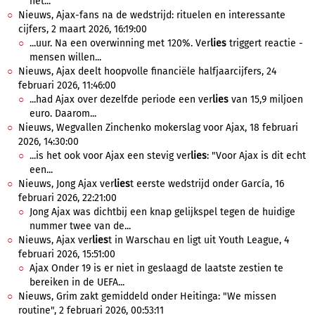
het...
Nieuws, Ajax-fans na de wedstrijd: rituelen en interessante
cijfers, 2 maart 2026, 16:19:00
...uur. Na een overwinning met 120%. Ver
lies
triggert reactie -
mensen willen...
Nieuws, Ajax deelt hoopvolle financiële halfjaarcijfers, 24
februari 2026, 11:46:00
...had Ajax over dezelfde periode een ver
lies
van 15,9 miljoen
euro. Daarom...
Nieuws, Wegvallen Zinchenko mokerslag voor Ajax, 18 februari
2026, 14:30:00
...is het ook voor Ajax een stevig ver
lies
: "Voor Ajax is dit echt
een...
Nieuws, Jong Ajax ver
lies
t eerste wedstrijd onder García, 16
februari 2026, 22:21:00
Jong Ajax was dichtbij een knap gelijkspel tegen de huidige
nummer twee van de...
Nieuws, Ajax ver
lies
t in Warschau en ligt uit Youth League, 4
februari 2026, 15:51:00
Ajax Onder 19 is er niet in geslaagd de laatste zestien te
bereiken in de UEFA...
Nieuws, Grim zakt gemiddeld onder Heitinga: "We missen
routine", 2 februari 2026, 00:53:11