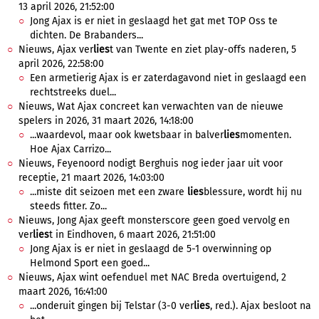
13 april 2026, 21:52:00
Jong Ajax is er niet in geslaagd het gat met TOP Oss te
dichten. De Brabanders...
Nieuws, Ajax ver
lies
t van Twente en ziet play-offs naderen, 5
april 2026, 22:58:00
Een armetierig Ajax is er zaterdagavond niet in geslaagd een
rechtstreeks duel...
Nieuws, Wat Ajax concreet kan verwachten van de nieuwe
spelers in 2026, 31 maart 2026, 14:18:00
...waardevol, maar ook kwetsbaar in balver
lies
momenten.
Hoe Ajax Carrizo...
Nieuws, Feyenoord nodigt Berghuis nog ieder jaar uit voor
receptie, 21 maart 2026, 14:03:00
...miste dit seizoen met een zware
lies
blessure, wordt hij nu
steeds fitter. Zo...
Nieuws, Jong Ajax geeft monsterscore geen goed vervolg en
ver
lies
t in Eindhoven, 6 maart 2026, 21:51:00
Jong Ajax is er niet in geslaagd de 5-1 overwinning op
Helmond Sport een goed...
Nieuws, Ajax wint oefenduel met NAC Breda overtuigend, 2
maart 2026, 16:41:00
...onderuit gingen bij Telstar (3-0 ver
lies
, red.). Ajax besloot na