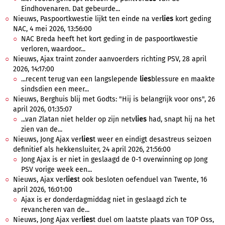
Eindhovenaren. Dat gebeurde...
Nieuws, Paspoortkwestie lijkt ten einde na ver
lies
kort geding
NAC, 4 mei 2026, 13:56:00
NAC Breda heeft het kort geding in de paspoortkwestie
verloren, waardoor...
Nieuws, Ajax traint zonder aanvoerders richting PSV, 28 april
2026, 14:17:00
...recent terug van een langslepende
lies
blessure en maakte
sindsdien een meer...
Nieuws, Berghuis blij met Godts: "Hij is belangrijk voor ons", 26
april 2026, 01:35:07
...van Zlatan niet helder op zijn netv
lies
had, snapt hij na het
zien van de...
Nieuws, Jong Ajax ver
lies
t weer en eindigt desastreus seizoen
definitief als hekkensluiter, 24 april 2026, 21:56:00
Jong Ajax is er niet in geslaagd de 0-1 overwinning op Jong
PSV vorige week een...
Nieuws, Ajax ver
lies
t ook besloten oefenduel van Twente, 16
april 2026, 16:01:00
Ajax is er donderdagmiddag niet in geslaagd zich te
revancheren van de...
Nieuws, Jong Ajax ver
lies
t duel om laatste plaats van TOP Oss,