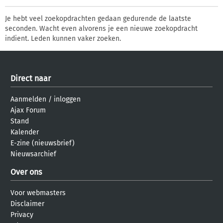
Je hebt veel zoekopdrachten gedaan gedurende de laatste
seconden. Wacht even alvorens je een nieuwe zoekopdracht
indient. Leden kunnen vaker zoeken.
Direct naar
Aanmelden
/
inloggen
Ajax Forum
Stand
Kalender
E-zine (nieuwsbrief)
Nieuwsarchief
Over ons
Voor webmasters
Disclaimer
Privacy