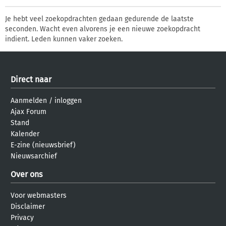
Je hebt veel zoekopdrachten gedaan gedurende de laatste
seconden. Wacht even alvorens je een nieuwe zoekopdracht
indient. Leden kunnen vaker zoeken.
Direct naar
Aanmelden
/
inloggen
Ajax Forum
Stand
Kalender
E-zine (nieuwsbrief)
Nieuwsarchief
Over ons
Voor webmasters
Disclaimer
Privacy