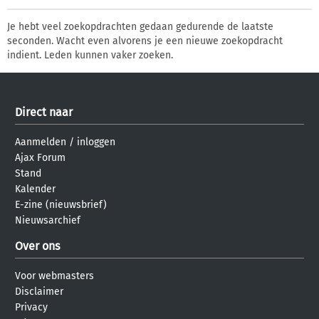
Je hebt veel zoekopdrachten gedaan gedurende de laatste
seconden. Wacht even alvorens je een nieuwe zoekopdracht
indient. Leden kunnen vaker zoeken.
Direct naar
Aanmelden
/
inloggen
Ajax Forum
Stand
Kalender
E-zine (nieuwsbrief)
Nieuwsarchief
Over ons
Voor webmasters
Disclaimer
Privacy