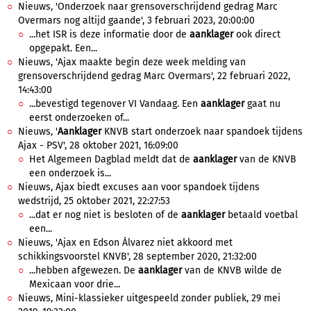
Nieuws, 'Onderzoek naar grensoverschrijdend gedrag Marc
Overmars nog altijd gaande', 3 februari 2023, 20:00:00
...het ISR is deze informatie door de
aanklager
ook direct
opgepakt. Een...
Nieuws, 'Ajax maakte begin deze week melding van
grensoverschrijdend gedrag Marc Overmars', 22 februari 2022,
14:43:00
...bevestigd tegenover VI Vandaag. Een
aanklager
gaat nu
eerst onderzoeken of...
Nieuws, '
Aanklager
KNVB start onderzoek naar spandoek tijdens
Ajax - PSV', 28 oktober 2021, 16:09:00
Het Algemeen Dagblad meldt dat de
aanklager
van de KNVB
een onderzoek is...
Nieuws, Ajax biedt excuses aan voor spandoek tijdens
wedstrijd, 25 oktober 2021, 22:27:53
...dat er nog niet is besloten of de
aanklager
betaald voetbal
een...
Nieuws, 'Ajax en Edson Álvarez niet akkoord met
schikkingsvoorstel KNVB', 28 september 2020, 21:32:00
...hebben afgewezen. De
aanklager
van de KNVB wilde de
Mexicaan voor drie...
Nieuws, Mini-klassieker uitgespeeld zonder publiek, 29 mei