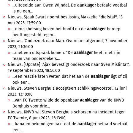
...uitdeelde aan Owen Wijndal. De
aanklager
betaald voetbal
is nu een...
Nieuws, Sjaak Swart noemt beslissing Makkelie "diefstal", 13
mei 2025, 17:59:00
...een schorsing boven het hoofd nu de
aanklager
beroep
heeft ingesteld tegen...
Nieuws, 'Onderzoek naar Marc Overmars afgerond', 7 november
2023, 21:36:00
...met een uitspraak komen. "De
aanklager
heeft met zijn
team van onderzoekers...
Nieuws, [Update] 'Ajax bevestigt onderzoek naar Sven Mislintat',
19 september 2023, 18:56:00
...een reactie laten weten dat het aan de
aanklager
ligt of zij
ook een...
Nieuws, Steven Berghuis accepteert schikkingsvoorstel, 12 juni
2023, 13:18:00
...van FC Twente wilde de openbaar
aanklager
van de KNVB
Berghuis voor drie...
Nieuws, KNVB wil Steven Berghuis schorsen na incident tegen
FC Twente, 8 juni 2023, 16:13:00
...kanalen bekend gemaakt dat de
aanklager
betaald voetbal
een...