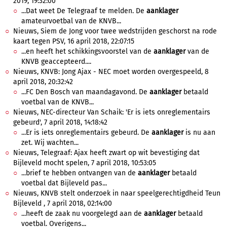
2019, 19:32:00
...Dat weet De Telegraaf te melden. De
aanklager
amateurvoetbal van de KNVB...
Nieuws, Siem de Jong voor twee wedstrijden geschorst na rode
kaart tegen PSV, 16 april 2018, 22:07:15
...en heeft het schikkingsvoorstel van de
aanklager
van de
KNVB geaccepteerd....
Nieuws, KNVB: Jong Ajax - NEC moet worden overgespeeld, 8
april 2018, 20:32:42
...FC Den Bosch van maandagavond. De
aanklager
betaald
voetbal van de KNVB...
Nieuws, NEC-directeur Van Schaik: 'Er is iets onreglementairs
gebeurd', 7 april 2018, 14:18:42
...Er is iets onreglementairs gebeurd. De
aanklager
is nu aan
zet. Wij wachten...
Nieuws, Telegraaf: Ajax heeft zwart op wit bevestiging dat
Bijleveld mocht spelen, 7 april 2018, 10:53:05
...brief te hebben ontvangen van de
aanklager
betaald
voetbal dat Bijleveld pas...
Nieuws, KNVB stelt onderzoek in naar speelgerechtigdheid Teun
Bijleveld , 7 april 2018, 02:14:00
...heeft de zaak nu voorgelegd aan de
aanklager
betaald
voetbal. Overigens...