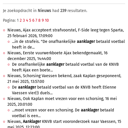
Je zoekopdracht in
Nieuws
had
239
resultaten.
Pagina: 1
2
3
4
5
6
7
8
9
10
Nieuws, Ajax accepteert strafvoorstel, F-Side leeg tegen Sparta,
25 februari 2026, 17:09:00
...in de strafeis. "De onafhankelijke
aanklager
betaald voetbal
heeft in de...
Nieuws, Eerste vuurwerkboete Ajax bekendgemaakt, 16
december 2025, 14:44:00
De onafhankelijke
aanklager
betaald voetbal van de KNVB
heeft Ajax een boete...
Nieuws, Schorsing Vaessen bekend, zaak Kaplan geseponeerd,
21 mei 2025, 13:57:00
De
aanklager
betaald voetbal van de KNVB heeft Etienne
Vaessen vier(!) duels...
Nieuws, Ook Kaplan moet vrezen voor een schorsing, 16 mei
2025, 20:01:00
...moet vrezen voor een schorsing. De
aanklager
betaald
voetbal is een...
Nieuws,
Aanklager
KNVB start vooronderzoek naar Vaessen, 15
mei 2025, 12:23:00