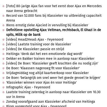
[Foto] 80-jarige Ajax fan voor het eerst door Ajax en Mercedes
naar Arena gebracht
Record van 52.000 fans bij Klassieker na uitbreiding capaciteit
Arena
Wens ernstig zieke Ajacied in vervulling bij Klassieker
Definitieve opstelling Ajax: Veltman, rechtsback, El Ghazi in de
spits, Milik op de bank
[video] Head2Head: Ajax - Feyenoord
[video] Laatste training voor de klassieker
[video] De Klassieker: passie en strijd
Heitinga: 'denk dat het een emotionele dag wordt'
Dekker en Bakker trainen mee in aanloop naar Klassieker
[video] De Boer: 'Klassieker geeft krachten die nu nodig zijn'
De Boer: 'Klaassen nagenoeg fit voor Klassieker'
Vrijdagmiddag nog altijd kaartverkoop voor Klassieker
De Boer: 'belangrijk om snel weer het goede gevoel te krijgen'
'Klassieker winnen voor Ajax én voor Heitinga'
Infographic Ajax - Feyenoord
Laatste training zaterdag in aanloop naar Klassieker om 10.30
uur in Arena
Zondag voorafgaand aan Klassieker afscheid van Heitinga
Blom aangesteld voor Ajax - Feyenoord