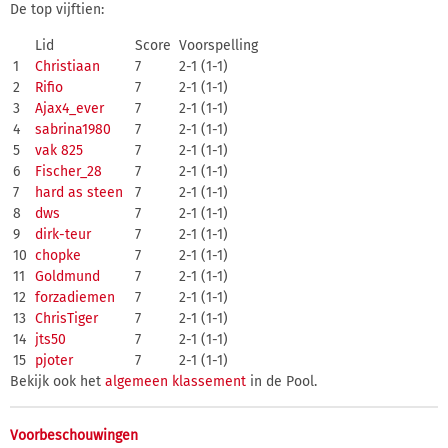
De top vijftien:
Lid
Score
Voorspelling
1
Christiaan
7
2-1 (1-1)
2
Rifio
7
2-1 (1-1)
3
Ajax4_ever
7
2-1 (1-1)
4
sabrina1980
7
2-1 (1-1)
5
vak 825
7
2-1 (1-1)
6
Fischer_28
7
2-1 (1-1)
7
hard as steen
7
2-1 (1-1)
8
dws
7
2-1 (1-1)
9
dirk-teur
7
2-1 (1-1)
10
chopke
7
2-1 (1-1)
11
Goldmund
7
2-1 (1-1)
12
forzadiemen
7
2-1 (1-1)
13
ChrisTiger
7
2-1 (1-1)
14
jts50
7
2-1 (1-1)
15
pjoter
7
2-1 (1-1)
Bekijk ook het
algemeen klassement
in de Pool.
Voorbeschouwingen