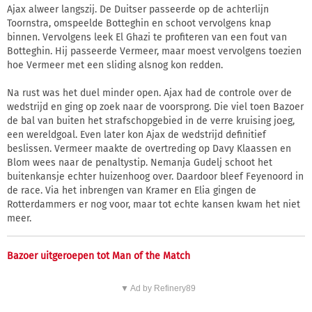
Ajax alweer langszij. De Duitser passeerde op de achterlijn
Toornstra, omspeelde Botteghin en schoot vervolgens knap
binnen. Vervolgens leek El Ghazi te profiteren van een fout van
Botteghin. Hij passeerde Vermeer, maar moest vervolgens toezien
hoe Vermeer met een sliding alsnog kon redden.
Na rust was het duel minder open. Ajax had de controle over de
wedstrijd en ging op zoek naar de voorsprong. Die viel toen Bazoer
de bal van buiten het strafschopgebied in de verre kruising joeg,
een wereldgoal. Even later kon Ajax de wedstrijd definitief
beslissen. Vermeer maakte de overtreding op Davy Klaassen en
Blom wees naar de penaltystip. Nemanja Gudelj schoot het
buitenkansje echter huizenhoog over. Daardoor bleef Feyenoord in
de race. Via het inbrengen van Kramer en Elia gingen de
Rotterdammers er nog voor, maar tot echte kansen kwam het niet
meer.
Bazoer uitgeroepen tot Man of the Match
▼ Ad by Refinery89