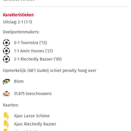
Karakteristieken
Uitslag: 2-1 (1-1)
Doelpuntenmakers:
0-1 Toornstra ('13)
1-1 Amin Younes ('21)
2-1 Riechedly Bazoer ('65)
Opmerkelijk: (68') Gudelj schiet penalty hoog over
Blom
51.875 toeschouwers
Kaarten:
Ajax: Lasse Schöne
Ajax: Riechedly Bazoer