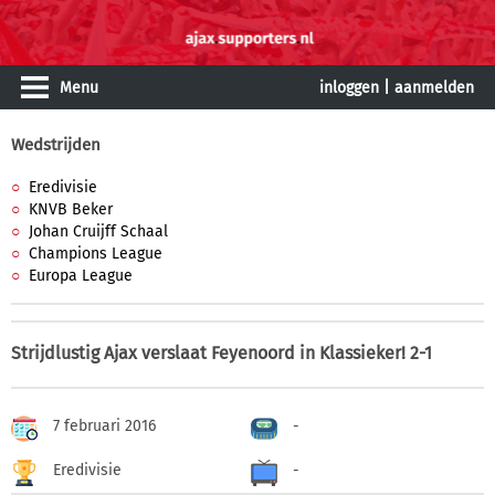
Menu
inloggen
|
aanmelden
Wedstrijden
Eredivisie
KNVB Beker
Johan Cruijff Schaal
Champions League
Europa League
Strijdlustig Ajax verslaat Feyenoord in Klassieker! 2-1
7 februari 2016
-
Eredivisie
-