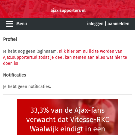
Menu
inloggen
|
aanmelden
Profiel
Je hebt nog geen loginnaam.
Klik hier om nu lid te worden van
Ajax.supporters.nl zodat je deel kan nemen aan alles wat hier te
doen is!
Notificaties
Je hebt geen notificaties.
33,3% van de Ajax-fans
verwacht dat Vitesse-RKC
Waalwijk eindigt in een