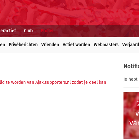
teractief
Club
Profiel
ren
Privéberichten
Vrienden
Actief worden
Webmasters
Verjaar
Notifi
Je hebt 
 lid te worden van Ajax.supporters.nl zodat je deel kan
va