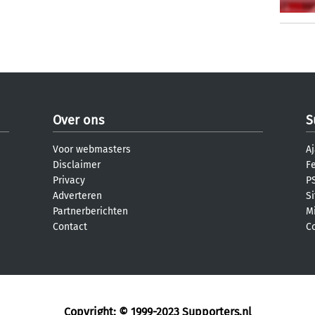
Over ons
S
Voor webmasters
Aj
Disclaimer
F
Privacy
PS
Adverteren
S
Partnerberichten
M
Contact
C
Copyright: © 1999-2023
Supporters.nl