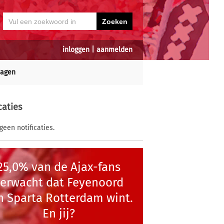
inloggen
|
aanmelden
dagen
caties
geen notificaties.
25,0% van de Ajax-fans
verwacht dat Feyenoord
n Sparta Rotterdam wint.
En jij?