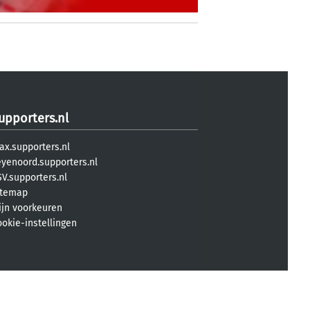
upporters.nl
ax.supporters.nl
eyenoord.supporters.nl
V.supporters.nl
itemap
ijn voorkeuren
ookie-instellingen