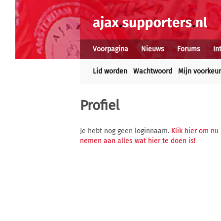
Voorpagina
Nieuws
Forums
In
Lid worden
Wachtwoord
Mijn voorkeu
Profiel
Je hebt nog geen loginnaam.
Klik hier om nu
nemen aan alles wat hier te doen is!