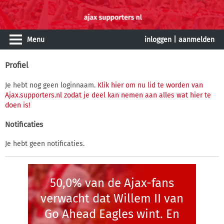
Menu
inloggen
|
aanmelden
Profiel
Je hebt nog geen loginnaam.
Klik hier om nu lid te worden van
Ajax.supporters.nl zodat je deel kan nemen aan alles wat hier te
doen is!
Notificaties
Je hebt geen notificaties.
50,0% van de Ajax-fans
verwacht dat Willem II van
Go Ahead Eagles wint. En