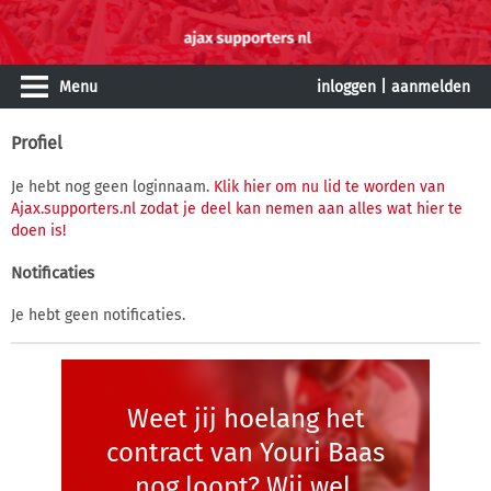
Menu
inloggen
|
aanmelden
Profiel
Je hebt nog geen loginnaam.
Klik hier om nu lid te worden van
Ajax.supporters.nl zodat je deel kan nemen aan alles wat hier te
doen is!
Notificaties
Je hebt geen notificaties.
Weet jij hoelang het
contract van Youri Baas
nog loopt? Wij wel.