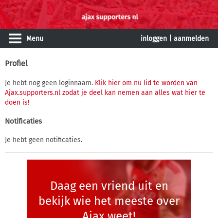
Menu
inloggen
|
aanmelden
Profiel
Je hebt nog geen loginnaam.
Klik hier om nu lid te worden van
Ajax.supporters.nl zodat je deel kan nemen aan alles wat hier te
doen is!
Notificaties
Je hebt geen notificaties.
Daag een vriend uit en
bekijk wie het meeste over
Ajax weet!