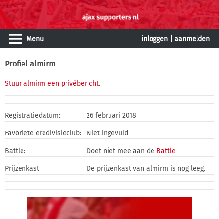
Menu
inloggen
|
aanmelden
Profiel almirm
Stuur almirm een privébericht
.
Registratiedatum:
26 februari 2018
Favoriete eredivisieclub:
Niet ingevuld
Battle:
Doet niet mee aan de
Battle
Prijzenkast
De prijzenkast van almirm is nog leeg.