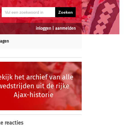
inloggen
|
aanmelden
dagen
kijk het archief van alle
wedstrijden uit de rijke
Ajax-historie
e reacties