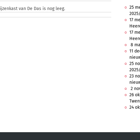
25 me
ijzenkast van De Das is nog leeg.
2025/
17 me
Heer
17 me
Heer
8 maa
11 de
nieuw
25 n
2025/
23 no
nieuw
2 no
26 ok
Twent
24 ok