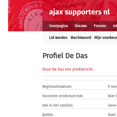
Voorpagina
Nieuws
Forums
In
Lid worden
Wachtwoord
Mijn voorkeu
Profiel De Das
Stuur De Das een privébericht
.
Registratiedatum:
9 no
Favoriete eredivisieclub:
Niet 
Vak in het stadion:
Geen 
Battle:
Doet