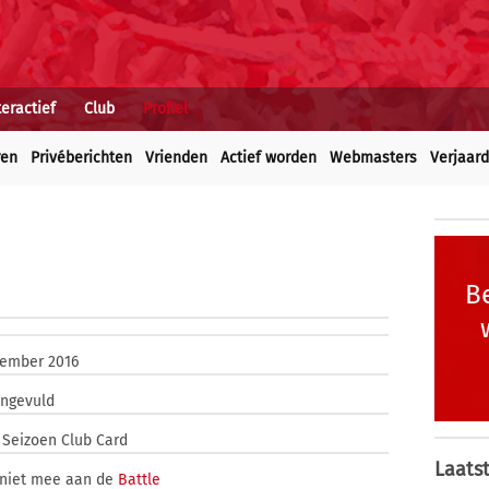
teractief
Club
Profiel
ren
Privéberichten
Vrienden
Actief worden
Webmasters
Verjaar
Be
vember 2016
ingevuld
Seizoen Club Card
Laatst
 niet mee aan de
Battle