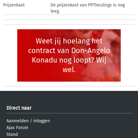
Prijzenkast
De prijzenkast van PPTheulings is nog
leeg.
Weet jij hoelang het
contract van Don-Angelo
Konadu nog loopt? Wij
wel.
Direct naar
Aanmelden
/
inloggen
Ajax Forum
Stand