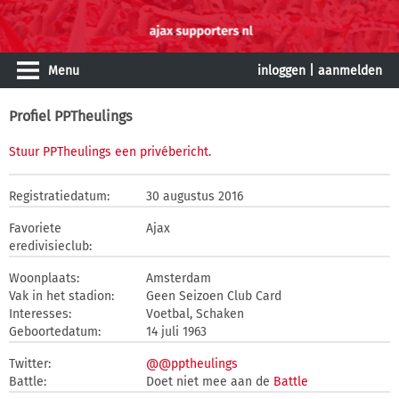
Menu
inloggen
|
aanmelden
Profiel PPTheulings
Stuur PPTheulings een privébericht
.
Registratiedatum:
30 augustus 2016
Favoriete
Ajax
eredivisieclub:
Woonplaats:
Amsterdam
Vak in het stadion:
Geen Seizoen Club Card
Interesses:
Voetbal, Schaken
Geboortedatum:
14 juli 1963
Twitter:
@@pptheulings
Battle:
Doet niet mee aan de
Battle