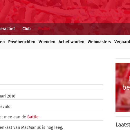
teractief
Club
Profiel
ren
Privéberichten
Vrienden
Actief worden
Webmasters
Verjaar
be
uari 2016
gevuld
iet mee aan de
Battle
Laatst
zenkast van MacManus is nog leeg.