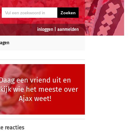
inloggen
|
aanmelden
dagen
Daag een vriend uit en
kijk wie het meeste over
Ajax weet!
e reacties