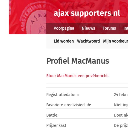
Voorpagina
Nieuws
Forums
In
Lid worden
Wachtwoord
Mijn voorkeu
Profiel MacManus
Stuur MacManus een privébericht
.
Registratiedatum:
24 febr
Favoriete eredivisieclub:
Niet in
Battle:
Doet n
Prijzenkast
De prij