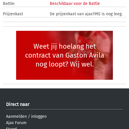
Battle:
Beschikbaar voor de Battle
Prijzenkast
De prijzenkast van ajax1992 is nog leeg.
Weet jij hoelang het
contract van Gaston Avila
nog loopt? Wij wel.
Direct naar
Aanmelden
/
inloggen
Ajax Forum