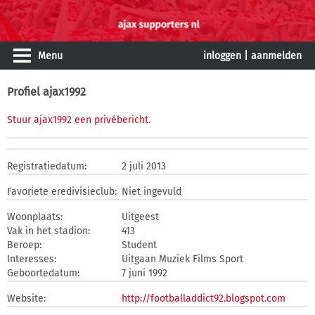
Menu
inloggen
|
aanmelden
Profiel ajax1992
Stuur ajax1992 een privébericht
.
Registratiedatum:
2 juli 2013
Favoriete eredivisieclub:
Niet ingevuld
Woonplaats:
Uitgeest
Vak in het stadion:
413
Beroep:
Student
Interesses:
Uitgaan Muziek Films Sport
Geboortedatum:
7 juni 1992
Website:
http://footballaddict92.blogspot.com