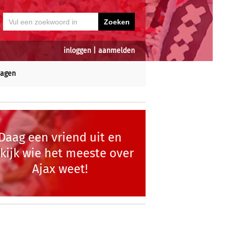
inloggen
|
aanmelden
dagen
Daag een vriend uit en
kijk wie het meeste over
Ajax weet!