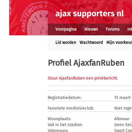
Voorpagina
Nieuws
Forums
In
Lid worden
Wachtwoord
Mijn voorkeu
Profiel AjaxfanRuben
Stuur AjaxfanRuben een privébericht
.
Registratiedatum:
15 maart
Favoriete eredivisieclub:
Niet inge
Woonplaats:
Alkmaar
Vak in het stadion:
Geen Sei
Interesses:
Sport Co