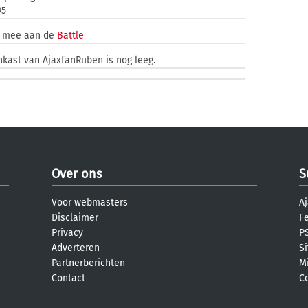
95
t mee aan de
Battle
nkast van AjaxfanRuben is nog leeg.
Over ons
S
Voor webmasters
Aj
Disclaimer
F
Privacy
PS
Adverteren
S
Partnerberichten
M
Contact
C