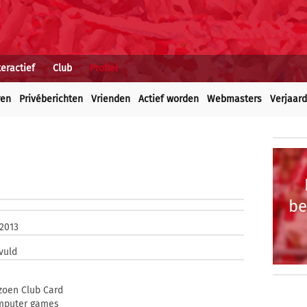
teractief
Club
Profiel
ren
Privéberichten
Vrienden
Actief worden
Webmasters
Verjaar
be
 2013
vuld
zoen Club Card
mputer games