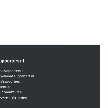
upporters.nl
ax.supporters.nl
eyenoord.supporters.nl
V.supporters.nl
itemap
ijn voorkeuren
ookie-instellingen