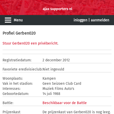
Menu
inloggen
|
aanmelden
Profiel Gerben020
Stuur Gerben020 een privébericht
.
Registratiedatum:
2 december 2012
Favoriete eredivisieclub:
Niet ingevuld
Woonplaats:
Kampen
Vak in het stadion:
Geen Seizoen Club Card
Interesses:
Muziek Films Auto's
Geboortedatum:
14 juli 1988
Battle:
Beschikbaar voor de Battle
Prijzenkast
De prijzenkast van Gerben020 is nog leeg.