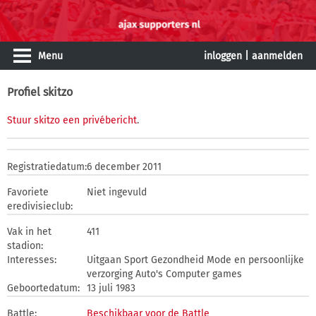
Menu
inloggen
|
aanmelden
Profiel skitzo
Stuur skitzo een privébericht
.
Registratiedatum:
6 december 2011
Favoriete
Niet ingevuld
eredivisieclub:
Vak in het
411
stadion:
Interesses:
Uitgaan Sport Gezondheid Mode en persoonlijke
verzorging Auto's Computer games
Geboortedatum:
13 juli 1983
Battle:
Beschikbaar voor de Battle