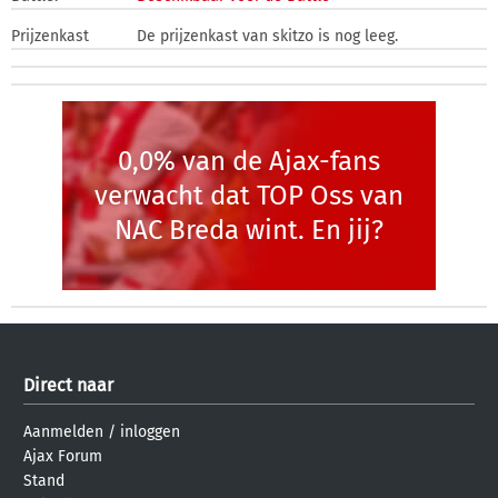
Prijzenkast
De prijzenkast van skitzo is nog leeg.
0,0% van de Ajax-fans
verwacht dat TOP Oss van
NAC Breda wint. En jij?
Direct naar
Aanmelden
/
inloggen
Ajax Forum
Stand