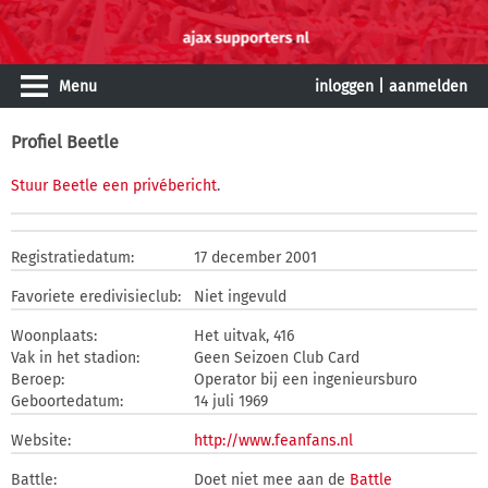
Menu
inloggen
|
aanmelden
Profiel Beetle
Stuur Beetle een privébericht
.
Registratiedatum:
17 december 2001
Favoriete eredivisieclub:
Niet ingevuld
Woonplaats:
Het uitvak, 416
Vak in het stadion:
Geen Seizoen Club Card
Beroep:
Operator bij een ingenieursburo
Geboortedatum:
14 juli 1969
Website:
http://www.feanfans.nl
Battle:
Doet niet mee aan de
Battle