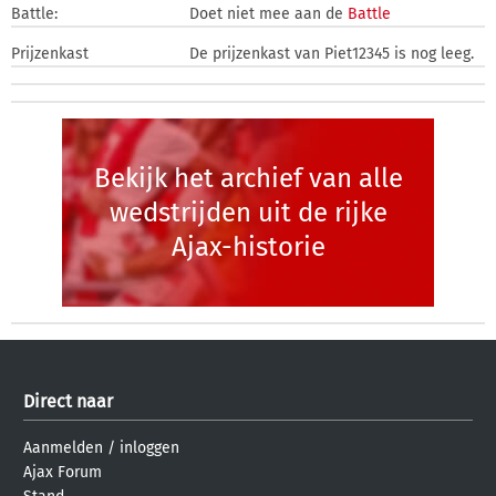
Battle:
Doet niet mee aan de
Battle
Prijzenkast
De prijzenkast van Piet12345 is nog leeg.
Bekijk het archief van alle
wedstrijden uit de rijke
Ajax-historie
Direct naar
Aanmelden
/
inloggen
Ajax Forum