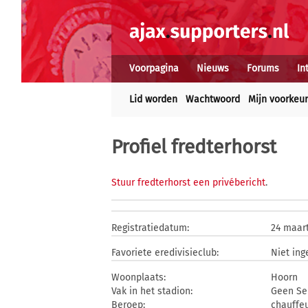
Voorpagina
Nieuws
Forums
In
Lid worden
Wachtwoord
Mijn voorkeu
Profiel fredterhorst
Stuur fredterhorst een privébericht
.
Registratiedatum:
24 maar
Favoriete eredivisieclub:
Niet ing
Woonplaats:
Hoorn
Vak in het stadion:
Geen Se
Beroep:
chauffe