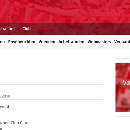
teractief
Club
Profiel
ren
Privéberichten
Vrienden
Actief worden
Webmasters
Verjaar
Vo
t 2010
evuld
izoen Club Card
ur