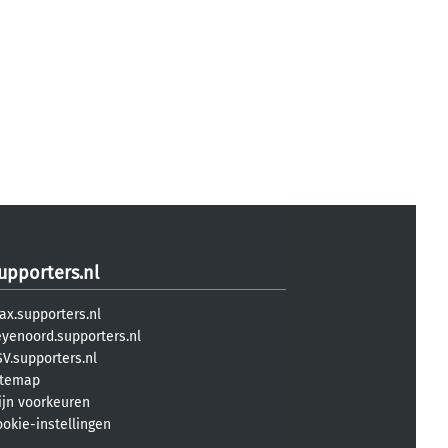
upporters.nl
ax.supporters.nl
eyenoord.supporters.nl
V.supporters.nl
itemap
ijn voorkeuren
ookie-instellingen