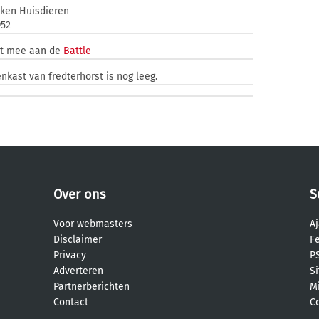
oken Huisdieren
952
et mee aan de
Battle
enkast van fredterhorst is nog leeg.
Over ons
S
Voor webmasters
Aj
Disclaimer
F
Privacy
PS
Adverteren
S
Partnerberichten
M
Contact
C