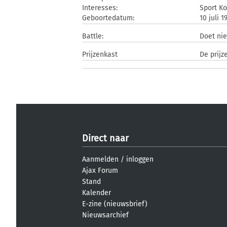
Interesses:
Sport K
Geboortedatum:
10 juli 1
Battle:
Doet ni
Prijzenkast
De prijz
Direct naar
Aanmelden
/
inloggen
Ajax Forum
Stand
Kalender
E-zine (nieuwsbrief)
Nieuwsarchief